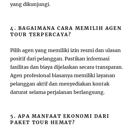
yang dikunjungi.
4. BAGAIMANA CARA MEMILIH AGEN
TOUR TERPERCAYA?
Pilih agen yang memiliki izin resmi dan ulasan
positif dari pelanggan. Pastikan informasi
fasilitas dan biaya dijelaskan secara transparan.
Agen profesional biasanya memiliki layanan
pelanggan aktif dan menyediakan kontak
darurat selama perjalanan berlangsung.
5. APA MANFAAT EKONOMI DARI
PAKET TOUR HEMAT?