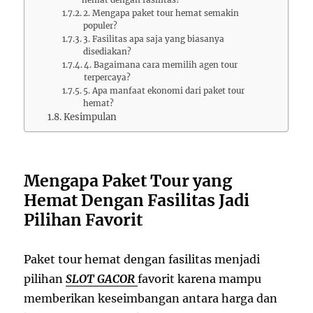
2. Mengapa paket tour hemat semakin
populer?
3. Fasilitas apa saja yang biasanya
disediakan?
4. Bagaimana cara memilih agen tour
terpercaya?
5. Apa manfaat ekonomi dari paket tour
hemat?
Kesimpulan
Mengapa Paket Tour yang
Hemat Dengan Fasilitas Jadi
Pilihan Favorit
Paket tour hemat dengan fasilitas menjadi
pilihan
SLOT GACOR
favorit karena mampu
memberikan keseimbangan antara harga dan