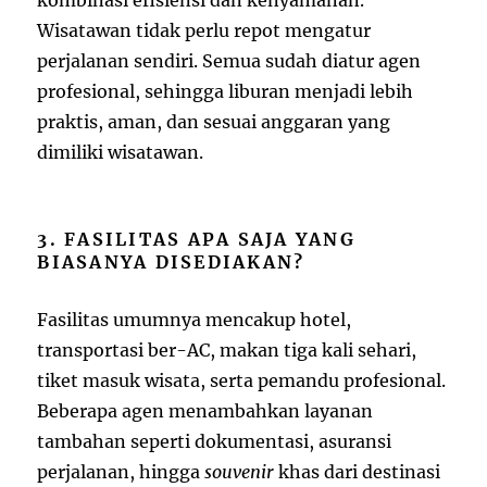
Wisatawan tidak perlu repot mengatur
perjalanan sendiri. Semua sudah diatur agen
profesional, sehingga liburan menjadi lebih
praktis, aman, dan sesuai anggaran yang
dimiliki wisatawan.
3. FASILITAS APA SAJA YANG
BIASANYA DISEDIAKAN?
Fasilitas umumnya mencakup hotel,
transportasi ber-AC, makan tiga kali sehari,
tiket masuk wisata, serta pemandu profesional.
Beberapa agen menambahkan layanan
tambahan seperti dokumentasi, asuransi
perjalanan, hingga
souvenir
khas dari destinasi