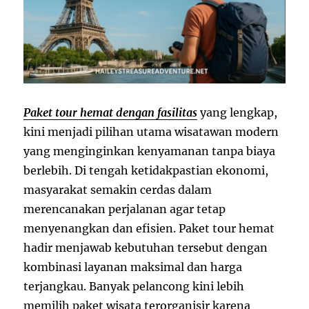
Paket tour hemat dengan fasilitas
yang lengkap,
kini menjadi pilihan utama wisatawan modern
yang menginginkan kenyamanan tanpa biaya
berlebih. Di tengah ketidakpastian ekonomi,
masyarakat semakin cerdas dalam
merencanakan perjalanan agar tetap
menyenangkan dan efisien. Paket tour hemat
hadir menjawab kebutuhan tersebut dengan
kombinasi layanan maksimal dan harga
terjangkau. Banyak pelancong kini lebih
memilih paket wisata terorganisir karena