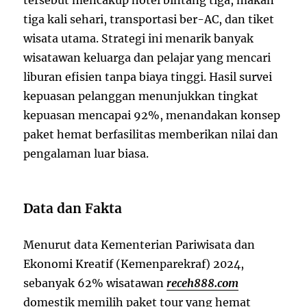
tiga kali sehari, transportasi ber-AC, dan tiket
wisata utama. Strategi ini menarik banyak
wisatawan keluarga dan pelajar yang mencari
liburan efisien tanpa biaya tinggi. Hasil survei
kepuasan pelanggan menunjukkan tingkat
kepuasan mencapai 92%, menandakan konsep
paket hemat berfasilitas memberikan nilai dan
pengalaman luar biasa.
Data dan Fakta
Menurut data Kementerian Pariwisata dan
Ekonomi Kreatif (Kemenparekraf) 2024,
sebanyak 62% wisatawan
receh888.com
domestik memilih paket tour yang hemat