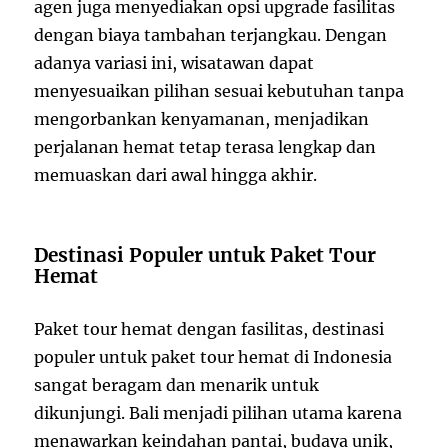
agen juga menyediakan opsi upgrade fasilitas
dengan biaya tambahan terjangkau. Dengan
adanya variasi ini, wisatawan dapat
menyesuaikan pilihan sesuai kebutuhan tanpa
mengorbankan kenyamanan, menjadikan
perjalanan hemat tetap terasa lengkap dan
memuaskan dari awal hingga akhir.
Destinasi Populer untuk Paket Tour
Hemat
Paket tour hemat dengan fasilitas, destinasi
populer untuk paket tour hemat di Indonesia
sangat beragam dan menarik untuk
dikunjungi. Bali menjadi pilihan utama karena
menawarkan keindahan pantai, budaya unik,