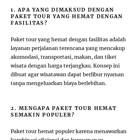
1. APA YANG DIMAKSUD DENGAN
PAKET TOUR YANG HEMAT DENGAN
FASILITAS?
Paket tour yang hemat dengan fasilitas adalah
layanan perjalanan terencana yang mencakup
akomodasi, transportasi, makan, dan tiket
wisata dengan harga terjangkau. Konsep ini
dibuat agar wisatawan dapat berlibur nyaman
tanpa mengeluarkan biaya berlebihan.
2. MENGAPA PAKET TOUR HEMAT
SEMAKIN POPULER?
Paket tour hemat populer karena menawarkan
kombinasi efisiensi dan kenyamanan.