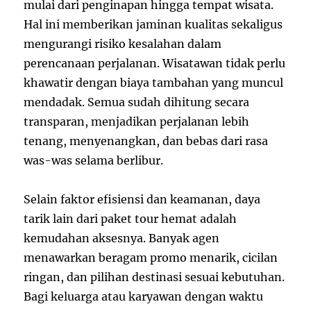
mulai dari penginapan hingga tempat wisata.
Hal ini memberikan jaminan kualitas sekaligus
mengurangi risiko kesalahan dalam
perencanaan perjalanan. Wisatawan tidak perlu
khawatir dengan biaya tambahan yang muncul
mendadak. Semua sudah dihitung secara
transparan, menjadikan perjalanan lebih
tenang, menyenangkan, dan bebas dari rasa
was-was selama berlibur.
Selain faktor efisiensi dan keamanan, daya
tarik lain dari paket tour hemat adalah
kemudahan aksesnya. Banyak agen
menawarkan beragam promo menarik, cicilan
ringan, dan pilihan destinasi sesuai kebutuhan.
Bagi keluarga atau karyawan dengan waktu