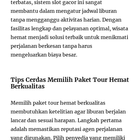
terbatas, sistem slot gacor ini sangat
membantu dalam mengatur jadwal liburan
tanpa mengganggu aktivitas harian. Dengan
fasilitas lengkap dan pelayanan optimal, wisata
hemat menjadi solusi terbaik untuk menikmati
perjalanan berkesan tanpa harus
mengeluarkan biaya besar.
Tips Cerdas Memilih Paket Tour Hemat
Berkualitas
Memilih paket tour hemat berkualitas
membutuhkan ketelitian agar liburan berjalan
lancar dan sesuai harapan. Langkah pertama
adalah memastikan reputasi agen perjalanan
yang digunakan. Pilih penyedia yang memiliki