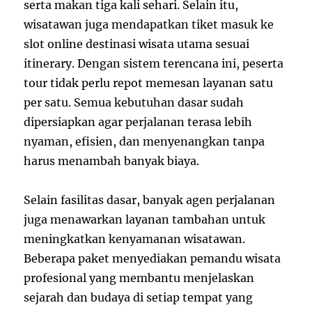
serta makan tiga kali sehari. Selain itu,
wisatawan juga mendapatkan tiket masuk ke
slot online destinasi wisata utama sesuai
itinerary. Dengan sistem terencana ini, peserta
tour tidak perlu repot memesan layanan satu
per satu. Semua kebutuhan dasar sudah
dipersiapkan agar perjalanan terasa lebih
nyaman, efisien, dan menyenangkan tanpa
harus menambah banyak biaya.
Selain fasilitas dasar, banyak agen perjalanan
juga menawarkan layanan tambahan untuk
meningkatkan kenyamanan wisatawan.
Beberapa paket menyediakan pemandu wisata
profesional yang membantu menjelaskan
sejarah dan budaya di setiap tempat yang