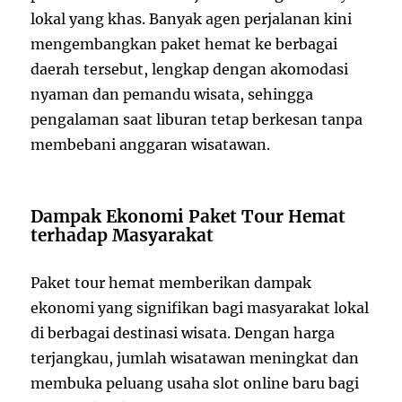
lokal yang khas. Banyak agen perjalanan kini
mengembangkan paket hemat ke berbagai
daerah tersebut, lengkap dengan akomodasi
nyaman dan pemandu wisata, sehingga
pengalaman saat liburan tetap berkesan tanpa
membebani anggaran wisatawan.
Dampak Ekonomi Paket Tour Hemat
terhadap Masyarakat
Paket tour hemat memberikan dampak
ekonomi yang signifikan bagi masyarakat lokal
di berbagai destinasi wisata. Dengan harga
terjangkau, jumlah wisatawan meningkat dan
membuka peluang usaha slot online baru bagi