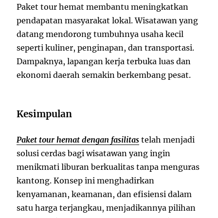
Paket tour hemat membantu meningkatkan
pendapatan masyarakat lokal. Wisatawan yang
datang mendorong tumbuhnya usaha kecil
seperti kuliner, penginapan, dan transportasi.
Dampaknya, lapangan kerja terbuka luas dan
ekonomi daerah semakin berkembang pesat.
Kesimpulan
Paket tour hemat dengan fasilitas
telah menjadi
solusi cerdas bagi wisatawan yang ingin
menikmati liburan berkualitas tanpa menguras
kantong. Konsep ini menghadirkan
kenyamanan, keamanan, dan efisiensi dalam
satu harga terjangkau, menjadikannya pilihan