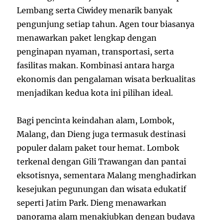
Lembang serta Ciwidey menarik banyak
pengunjung setiap tahun. Agen tour biasanya
menawarkan paket lengkap dengan
penginapan nyaman, transportasi, serta
fasilitas makan. Kombinasi antara harga
ekonomis dan pengalaman wisata berkualitas
menjadikan kedua kota ini pilihan ideal.
Bagi pencinta keindahan alam, Lombok,
Malang, dan Dieng juga termasuk destinasi
populer dalam paket tour hemat. Lombok
terkenal dengan Gili Trawangan dan pantai
eksotisnya, sementara Malang menghadirkan
kesejukan pegunungan dan wisata edukatif
seperti Jatim Park. Dieng menawarkan
panorama alam menakjubkan dengan budaya