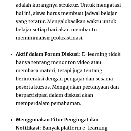
adalah kurangnya struktur. Untuk mengatasi
hal ini, siswa harus membuat jadwal belajar
yang teratur. Mengalokasikan waktu untuk
belajar setiap hari akan membantu
meminimalisir prokrastinasi.
Aktif dalam Forum Diskusi
: E-learning tidak
hanya tentang menonton video atau
membaca materi, tetapi juga tentang
berinteraksi dengan pengajar dan sesama
peserta kursus. Mengajukan pertanyaan dan
berpartisipasi dalam diskusi akan
memperdalam pemahaman.
Menggunakan Fitur Pengingat dan
Notifikasi
: Banyak platform e-learning