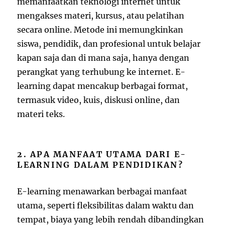
memanfaatkan teknologi internet untuk
mengakses materi, kursus, atau pelatihan
secara online. Metode ini memungkinkan
siswa, pendidik, dan profesional untuk belajar
kapan saja dan di mana saja, hanya dengan
perangkat yang terhubung ke internet. E-
learning dapat mencakup berbagai format,
termasuk video, kuis, diskusi online, dan
materi teks.
2. APA MANFAAT UTAMA DARI E-
LEARNING DALAM PENDIDIKAN?
E-learning menawarkan berbagai manfaat
utama, seperti fleksibilitas dalam waktu dan
tempat, biaya yang lebih rendah dibandingkan