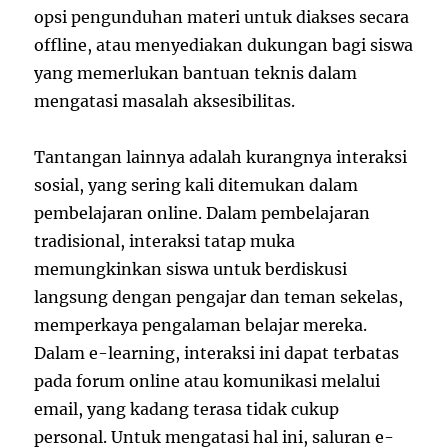
opsi pengunduhan materi untuk diakses secara
offline, atau menyediakan dukungan bagi siswa
yang memerlukan bantuan teknis dalam
mengatasi masalah aksesibilitas.
Tantangan lainnya adalah kurangnya interaksi
sosial, yang sering kali ditemukan dalam
pembelajaran online. Dalam pembelajaran
tradisional, interaksi tatap muka
memungkinkan siswa untuk berdiskusi
langsung dengan pengajar dan teman sekelas,
memperkaya pengalaman belajar mereka.
Dalam e-learning, interaksi ini dapat terbatas
pada forum online atau komunikasi melalui
email, yang kadang terasa tidak cukup
personal. Untuk mengatasi hal ini, saluran e-