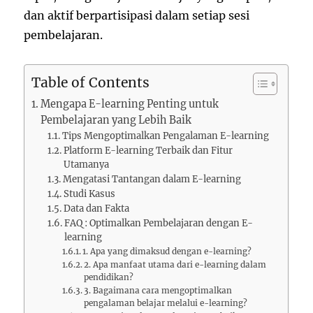
dan aktif berpartisipasi dalam setiap sesi
pembelajaran.
Table of Contents
Mengapa E-learning Penting untuk
Pembelajaran yang Lebih Baik
Tips Mengoptimalkan Pengalaman E-learning
Platform E-learning Terbaik dan Fitur
Utamanya
Mengatasi Tantangan dalam E-learning
Studi Kasus
Data dan Fakta
FAQ : Optimalkan Pembelajaran dengan E-
learning
1. Apa yang dimaksud dengan e-learning?
2. Apa manfaat utama dari e-learning dalam
pendidikan?
3. Bagaimana cara mengoptimalkan
pengalaman belajar melalui e-learning?