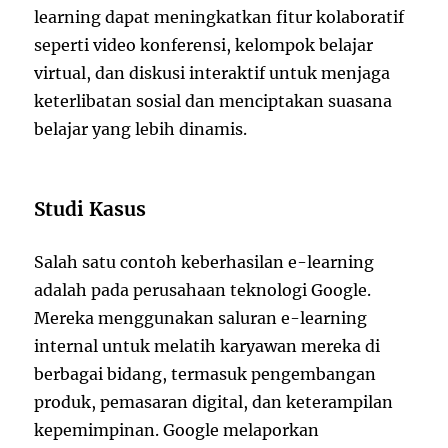
learning dapat meningkatkan fitur kolaboratif
seperti video konferensi, kelompok belajar
virtual, dan diskusi interaktif untuk menjaga
keterlibatan sosial dan menciptakan suasana
belajar yang lebih dinamis.
Studi Kasus
Salah satu contoh keberhasilan e-learning
adalah pada perusahaan teknologi Google.
Mereka menggunakan saluran e-learning
internal untuk melatih karyawan mereka di
berbagai bidang, termasuk pengembangan
produk, pemasaran digital, dan keterampilan
kepemimpinan. Google melaporkan