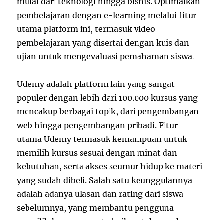
mulai dari teknologi hingga bisnis. Optimalkan
pembelajaran dengan e-learning melalui fitur
utama platform ini, termasuk video
pembelajaran yang disertai dengan kuis dan
ujian untuk mengevaluasi pemahaman siswa.
Udemy adalah platform lain yang sangat
populer dengan lebih dari 100.000 kursus yang
mencakup berbagai topik, dari pengembangan
web hingga pengembangan pribadi. Fitur
utama Udemy termasuk kemampuan untuk
memilih kursus sesuai dengan minat dan
kebutuhan, serta akses seumur hidup ke materi
yang sudah dibeli. Salah satu keunggulannya
adalah adanya ulasan dan rating dari siswa
sebelumnya, yang membantu pengguna