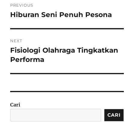
PREVIOUS
pos
Hiburan Seni Penuh Pesona
Previous
post:
NEXT
Fisiologi Olahraga Tingkatkan
Next
post:
Performa
Cari
CARI