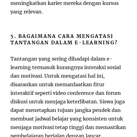
meningkatkan karier mereka dengan kursus
yang relevan.
5. BAGAIMANA CARA MENGATASI
TANTANGAN DALAM E-LEARNING?
Tantangan yang sering dihadapi dalam e-
learning termasuk kurangnya interaksi sosial
dan motivasi. Untuk mengatasi hal ini,
disarankan untuk memanfaatkan fitur
interaktif seperti video conference dan forum
diskusi untuk menjaga keterlibatan. Siswa juga
dapat menetapkan tujuan jangka pendek dan
membuat jadwal belajar yang konsisten untuk
menjaga motivasi tetap tinggi dan memastikan
pembelajaran berjalan dengan lancar.