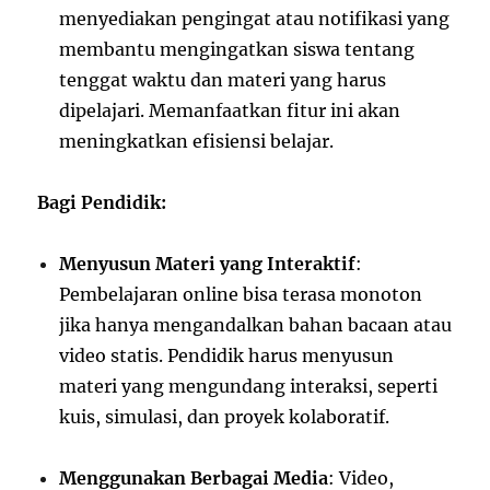
menyediakan pengingat atau notifikasi yang
membantu mengingatkan siswa tentang
tenggat waktu dan materi yang harus
dipelajari. Memanfaatkan fitur ini akan
meningkatkan efisiensi belajar.
Bagi Pendidik:
Menyusun Materi yang Interaktif
:
Pembelajaran online bisa terasa monoton
jika hanya mengandalkan bahan bacaan atau
video statis. Pendidik harus menyusun
materi yang mengundang interaksi, seperti
kuis, simulasi, dan proyek kolaboratif.
Menggunakan Berbagai Media
: Video,