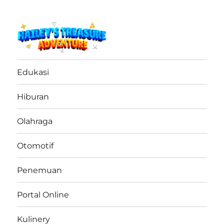
haileystreasureadventure.net
Edukasi
Hiburan
Olahraga
Otomotif
Penemuan
Portal Online
Kulinery