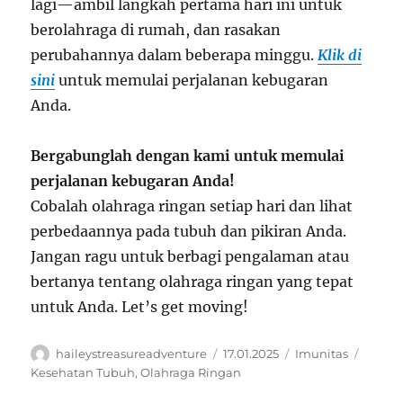
lagi—ambil langkah pertama hari ini untuk
berolahraga di rumah, dan rasakan
perubahannya dalam beberapa minggu.
Klik di
sini
untuk memulai perjalanan kebugaran
Anda.
Bergabunglah dengan kami untuk memulai
perjalanan kebugaran Anda!
Cobalah olahraga ringan setiap hari dan lihat
perbedaannya pada tubuh dan pikiran Anda.
Jangan ragu untuk berbagi pengalaman atau
bertanya tentang olahraga ringan yang tepat
untuk Anda. Let’s get moving!
Author
Posted
Categories
Tags
haileystreasureadventure
17.01.2025
Imunitas
on
Kesehatan Tubuh
,
Olahraga Ringan