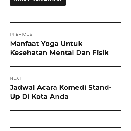
Navigasi
PREVIOUS
pos
Manfaat Yoga Untuk
Previous
post:
Kesehatan Mental Dan Fisik
NEXT
Jadwal Acara Komedi Stand-
Next
post:
Up Di Kota Anda