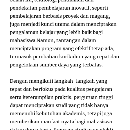
pendekatan pembelajaran inovatif, seperti
pembelajaran berbasis proyek dan magang,
juga menjadi kunci utama dalam menciptakan
pengalaman belajar yang lebih baik bagi
mahasiswa.Namun, tantangan dalam
menciptakan program yang efektif tetap ada,
termasuk perubahan kurikulum yang cepat dan
pengelolaan sumber daya yang terbatas.
Dengan mengikuti langkah-langkah yang
tepat dan berfokus pada kualitas pengajaran
serta keterampilan praktis, perguruan tinggi
dapat menciptakan studi yang tidak hanya
memenuhi kebutuhan akademis, tetapi juga
memberikan manfaat nyata bagi mahasiswa
dalam dunia kerja. Program studi yang efektif