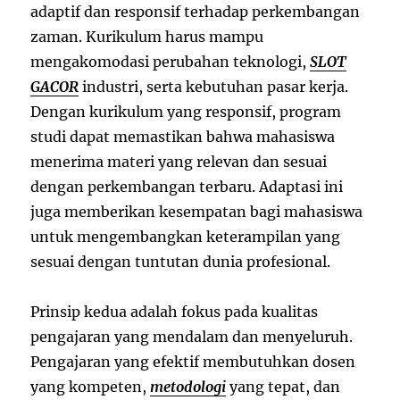
adaptif dan responsif terhadap perkembangan
zaman. Kurikulum harus mampu
mengakomodasi perubahan teknologi,
SLOT
GACOR
industri, serta kebutuhan pasar kerja.
Dengan kurikulum yang responsif, program
studi dapat memastikan bahwa mahasiswa
menerima materi yang relevan dan sesuai
dengan perkembangan terbaru. Adaptasi ini
juga memberikan kesempatan bagi mahasiswa
untuk mengembangkan keterampilan yang
sesuai dengan tuntutan dunia profesional.
Prinsip kedua adalah fokus pada kualitas
pengajaran yang mendalam dan menyeluruh.
Pengajaran yang efektif membutuhkan dosen
yang kompeten,
metodologi
yang tepat, dan