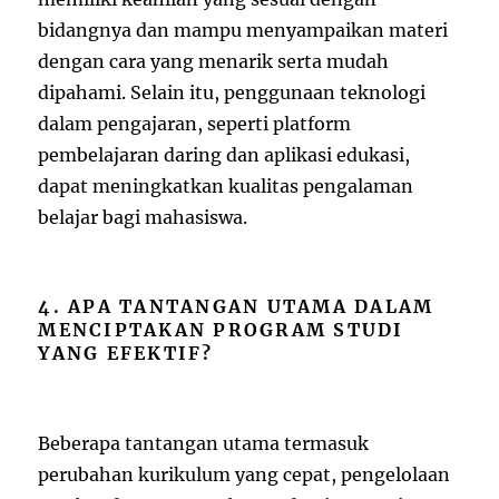
bidangnya dan mampu menyampaikan materi
dengan cara yang menarik serta mudah
dipahami. Selain itu, penggunaan teknologi
dalam pengajaran, seperti platform
pembelajaran daring dan aplikasi edukasi,
dapat meningkatkan kualitas pengalaman
belajar bagi mahasiswa.
4. APA TANTANGAN UTAMA DALAM
MENCIPTAKAN PROGRAM STUDI
YANG EFEKTIF?
Beberapa tantangan utama termasuk
perubahan kurikulum yang cepat, pengelolaan