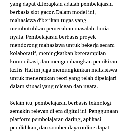
yang dapat diterapkan adalah pembelajaran
berbasis slot gacor. Dalam model ini,
mahasiswa diberikan tugas yang
membutuhkan pemecahan masalah dunia
nyata. Pembelajaran berbasis proyek
mendorong mahasiswa untuk bekerja secara
kolaboratif, meningkatkan keterampilan
komunikasi, dan mengembangkan pemikiran
kritis. Hal ini juga memungkinkan mahasiswa
untuk menerapkan teori yang telah dipelajari
dalam situasi yang relevan dan nyata.
Selain itu, pembelajaran berbasis teknologi
semakin relevan di era digital ini. Penggunaan
platform pembelajaran daring, aplikasi
pendidikan, dan sumber daya online dapat