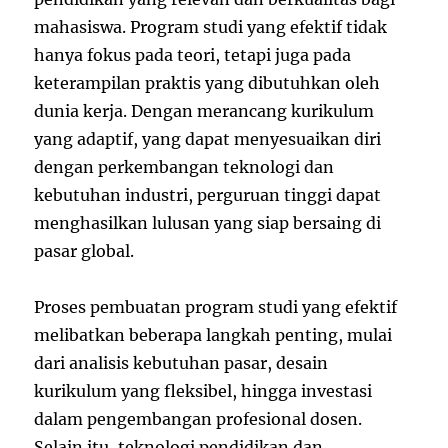
mahasiswa. Program studi yang efektif tidak
hanya fokus pada teori, tetapi juga pada
keterampilan praktis yang dibutuhkan oleh
dunia kerja. Dengan merancang kurikulum
yang adaptif, yang dapat menyesuaikan diri
dengan perkembangan teknologi dan
kebutuhan industri, perguruan tinggi dapat
menghasilkan lulusan yang siap bersaing di
pasar global.
Proses pembuatan program studi yang efektif
melibatkan beberapa langkah penting, mulai
dari analisis kebutuhan pasar, desain
kurikulum yang fleksibel, hingga investasi
dalam pengembangan profesional dosen.
Selain itu, teknologi pendidikan dan