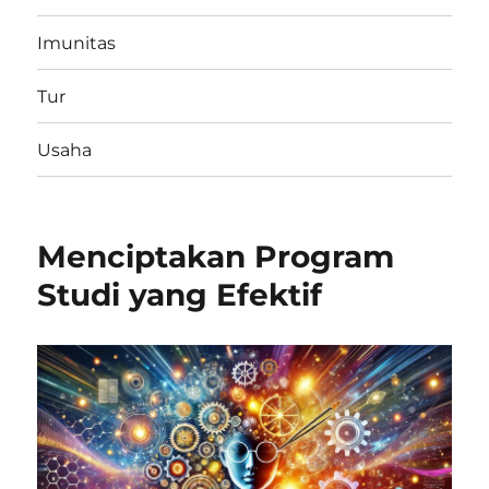
Imunitas
Tur
Usaha
Menciptakan Program
Studi yang Efektif