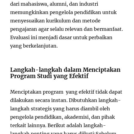
dari mahasiswa, alumni, dan industri
memungkinkan pengelola pendidikan untuk
menyesuaikan kurikulum dan metode
pengajaran agar selalu relevan dan bermanfaat.
Evaluasi ini menjadi dasar untuk perbaikan
yang berkelanjutan.
Langkah-langkah dalam Menciptakan
Program Studi yang Efektif
Menciptakan program yang efektif tidak dapat
dilakukan secara instan. Dibutuhkan langkah-
langkah strategis yang harus diambil oleh
pengelola pendidikan, akademisi, dan pihak
terkait lainnya. Berikut adalah langkah-
langkah penting yang harus diikuti:Sebelum