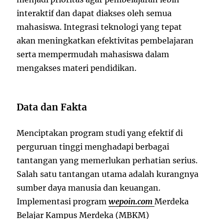
interaktif dan dapat diakses oleh semua
mahasiswa. Integrasi teknologi yang tepat
akan meningkatkan efektivitas pembelajaran
serta mempermudah mahasiswa dalam
mengakses materi pendidikan.
Data dan Fakta
Menciptakan program studi yang efektif di
perguruan tinggi menghadapi berbagai
tantangan yang memerlukan perhatian serius.
Salah satu tantangan utama adalah kurangnya
sumber daya manusia dan keuangan.
Implementasi program
wepoin.com
Merdeka
Belajar Kampus Merdeka (MBKM)