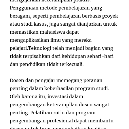
Penggunaan metode pembelajaran yang
beragam, seperti pembelajaran berbasis proyek
atau studi kasus, juga sangat dianjurkan untuk
memastikan mahasiswa dapat
mengaplikasikan ilmu yang mereka
pelajari.Teknologi telah menjadi bagian yang
tidak terpisahkan dari kehidupan sehari-hari
dan pendidikan tidak terkecuali.
Dosen dan pengajar memegang peranan
penting dalam keberhasilan program studi.
Oleh karena itu, investasi dalam
pengembangan keterampilan dosen sangat
penting. Pelatihan rutin dan program
pengembangan profesional dapat membantu
dosen untuk terus meningkatkan kualitas