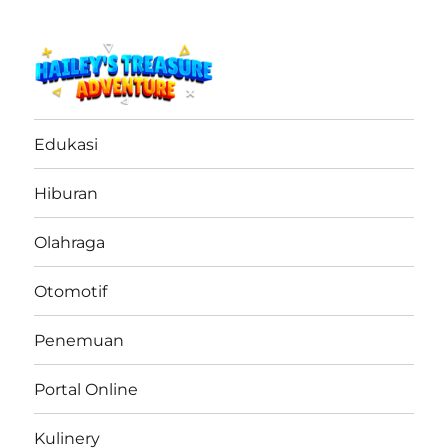
haileystreasureadventure.net
Edukasi
Hiburan
Olahraga
Otomotif
Penemuan
Portal Online
Kulinery