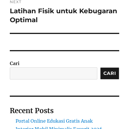
NEXT
Latihan Fisik untuk Kebugaran
Next
post:
Optimal
Cari
CARI
Recent Posts
Portal Online Edukasi Gratis Anak
Interior Mobil Minimalis Favorit 2026