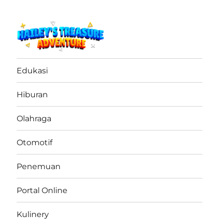
haileystreasureadventure.net
Edukasi
Hiburan
Olahraga
Otomotif
Penemuan
Portal Online
Kulinery