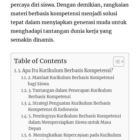
percaya diri siswa. Dengan demikian, rangkaian
materi berbasis kompetensi menjadi solusi
tepat dalam menyiapkan generasi muda untuk
menghadapi tantangan dunia kerja yang
semakin dinamis.
Table of Contents
1. Apa Itu Kurikulum Berbasis Kompetensi?
2. Manfaat Kurikulum Berbasis Kompetensi
bagi Siswa
3. Tantangan dalam Penerapan Kurikulum
Berbasis Kompetensi
4. Strategi Penguatan Kurikulum Berbasis
Kompetensi di Indonesia
5. Pentingnya Kurikulum Berbasis Kompetensi
dalam Mempersiapkan Siswa untuk Masa
Depan
6. Meningkatkan Kepercayaan pada Kurikulum