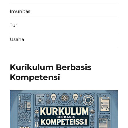
Imunitas
Tur
Usaha
Kurikulum Berbasis
Kompetensi