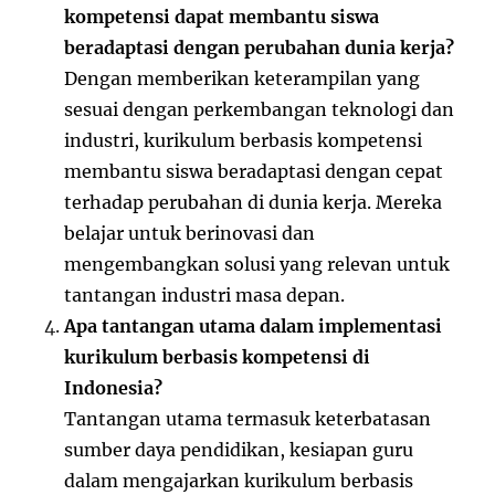
kompetensi dapat membantu siswa
beradaptasi dengan perubahan dunia kerja?
Dengan memberikan keterampilan yang
sesuai dengan perkembangan teknologi dan
industri, kurikulum berbasis kompetensi
membantu siswa beradaptasi dengan cepat
terhadap perubahan di dunia kerja. Mereka
belajar untuk berinovasi dan
mengembangkan solusi yang relevan untuk
tantangan industri masa depan.
Apa tantangan utama dalam implementasi
kurikulum berbasis kompetensi di
Indonesia?
Tantangan utama termasuk keterbatasan
sumber daya pendidikan, kesiapan guru
dalam mengajarkan kurikulum berbasis