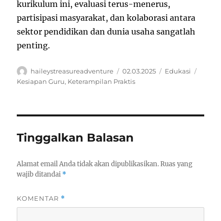
kurikulum ini, evaluasi terus-menerus,
partisipasi masyarakat, dan kolaborasi antara
sektor pendidikan dan dunia usaha sangatlah
penting.
Author
Posted
Categories
Tags
haileystreasureadventure
02.03.2025
Edukasi
on
Kesiapan Guru
,
Keterampilan Praktis
Tinggalkan Balasan
Alamat email Anda tidak akan dipublikasikan.
Ruas yang
wajib ditandai
*
KOMENTAR
*