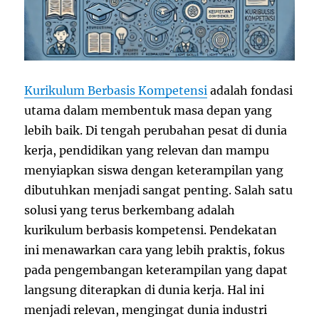
Kurikulum Berbasis Kompetensi
adalah fondasi
utama dalam membentuk masa depan yang
lebih baik. Di tengah perubahan pesat di dunia
kerja, pendidikan yang relevan dan mampu
menyiapkan siswa dengan keterampilan yang
dibutuhkan menjadi sangat penting. Salah satu
solusi yang terus berkembang adalah
kurikulum berbasis kompetensi. Pendekatan
ini menawarkan cara yang lebih praktis, fokus
pada pengembangan keterampilan yang dapat
langsung diterapkan di dunia kerja. Hal ini
menjadi relevan, mengingat dunia industri