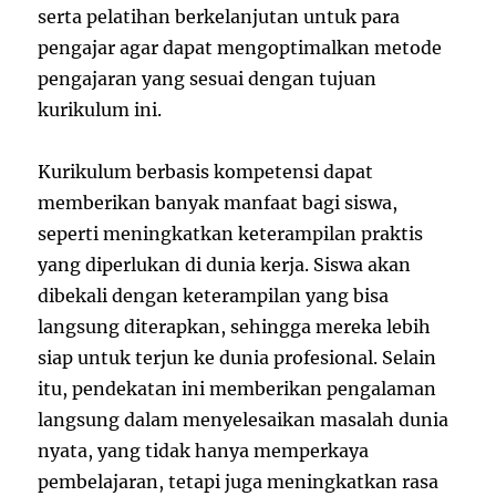
serta pelatihan berkelanjutan untuk para
pengajar agar dapat mengoptimalkan metode
pengajaran yang sesuai dengan tujuan
kurikulum ini.
Kurikulum berbasis kompetensi dapat
memberikan banyak manfaat bagi siswa,
seperti meningkatkan keterampilan praktis
yang diperlukan di dunia kerja. Siswa akan
dibekali dengan keterampilan yang bisa
langsung diterapkan, sehingga mereka lebih
siap untuk terjun ke dunia profesional. Selain
itu, pendekatan ini memberikan pengalaman
langsung dalam menyelesaikan masalah dunia
nyata, yang tidak hanya memperkaya
pembelajaran, tetapi juga meningkatkan rasa