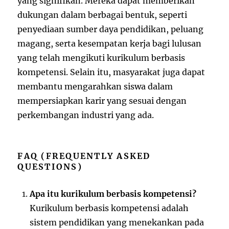
yang signifikan. Mereka dapat memberikan
dukungan dalam berbagai bentuk, seperti
penyediaan sumber daya pendidikan, peluang
magang, serta kesempatan kerja bagi lulusan
yang telah mengikuti kurikulum berbasis
kompetensi. Selain itu, masyarakat juga dapat
membantu mengarahkan siswa dalam
mempersiapkan karir yang sesuai dengan
perkembangan industri yang ada.
FAQ (FREQUENTLY ASKED
QUESTIONS)
Apa itu kurikulum berbasis kompetensi?
Kurikulum berbasis kompetensi adalah
sistem pendidikan yang menekankan pada