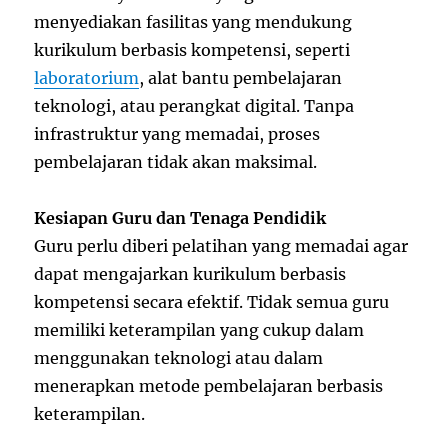
menyediakan fasilitas yang mendukung
kurikulum berbasis kompetensi, seperti
laboratorium
, alat bantu pembelajaran
teknologi, atau perangkat digital. Tanpa
infrastruktur yang memadai, proses
pembelajaran tidak akan maksimal.
Kesiapan Guru dan Tenaga Pendidik
Guru perlu diberi pelatihan yang memadai agar
dapat mengajarkan kurikulum berbasis
kompetensi secara efektif. Tidak semua guru
memiliki keterampilan yang cukup dalam
menggunakan teknologi atau dalam
menerapkan metode pembelajaran berbasis
keterampilan.