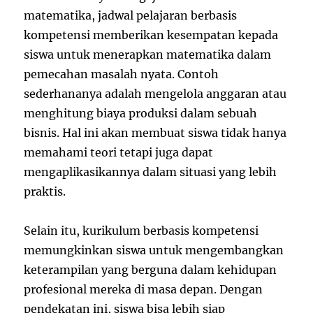
matematika, jadwal pelajaran berbasis
kompetensi memberikan kesempatan kepada
siswa untuk menerapkan matematika dalam
pemecahan masalah nyata. Contoh
sederhananya adalah mengelola anggaran atau
menghitung biaya produksi dalam sebuah
bisnis. Hal ini akan membuat siswa tidak hanya
memahami teori tetapi juga dapat
mengaplikasikannya dalam situasi yang lebih
praktis.
Selain itu, kurikulum berbasis kompetensi
memungkinkan siswa untuk mengembangkan
keterampilan yang berguna dalam kehidupan
profesional mereka di masa depan. Dengan
pendekatan ini, siswa bisa lebih siap