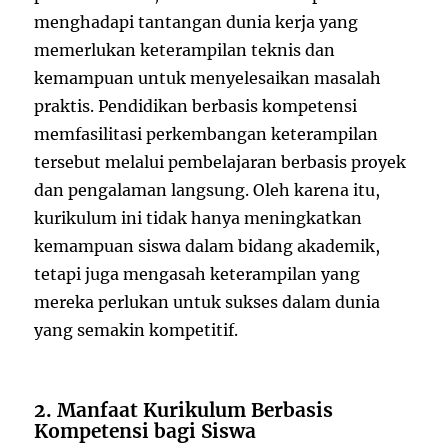
menghadapi tantangan dunia kerja yang
memerlukan keterampilan teknis dan
kemampuan untuk menyelesaikan masalah
praktis. Pendidikan berbasis kompetensi
memfasilitasi perkembangan keterampilan
tersebut melalui pembelajaran berbasis proyek
dan pengalaman langsung. Oleh karena itu,
kurikulum ini tidak hanya meningkatkan
kemampuan siswa dalam bidang akademik,
tetapi juga mengasah keterampilan yang
mereka perlukan untuk sukses dalam dunia
yang semakin kompetitif.
2. Manfaat Kurikulum Berbasis
Kompetensi bagi Siswa