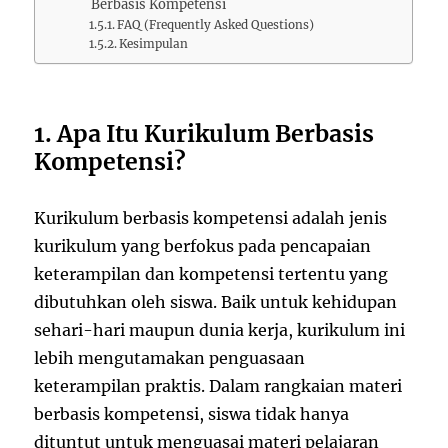
Berbasis Kompetensi
FAQ (Frequently Asked Questions)
Kesimpulan
1. Apa Itu Kurikulum Berbasis
Kompetensi?
Kurikulum berbasis kompetensi adalah jenis
kurikulum yang berfokus pada pencapaian
keterampilan dan kompetensi tertentu yang
dibutuhkan oleh siswa. Baik untuk kehidupan
sehari-hari maupun dunia kerja, kurikulum ini
lebih mengutamakan penguasaan
keterampilan praktis. Dalam rangkaian materi
berbasis kompetensi, siswa tidak hanya
dituntut untuk menguasai materi pelajaran