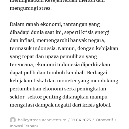
mengurangi stres.
Dalam ranah ekonomi, tantangan yang
dihadapi dunia saat ini, seperti krisis energi
dan inflasi, memengaruhi banyak negara,
termasuk Indonesia. Namun, dengan kebijakan
yang tepat dan upaya pemulihan yang
terencana, ekonomi Indonesia diperkirakan
dapat pulih dan tumbuh kembali. Berbagai
kebijakan fiskal dan moneter yang mendukung
pertumbuhan ekonomi serta peningkatan
sektor-sektor penting diharapkan mampu
mengatasi dampak negatif dari krisis global.
Author
Posted
Categories
Tags
haileystreasureadventure
19.04.2025
Otomotif
on
Inovasi Terbaru