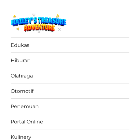
haileystreasureadventure.net
Edukasi
Hiburan
Olahraga
Otomotif
Penemuan
Portal Online
Kulinery