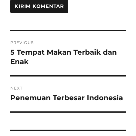
Navigasi
PREVIOUS
pos
5 Tempat Makan Terbaik dan
Previous
post:
Enak
NEXT
Penemuan Terbesar Indonesia
Next
post: