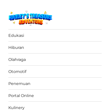
haileystreasureadventure.net
Edukasi
Hiburan
Olahraga
Otomotif
Penemuan
Portal Online
Kulinery