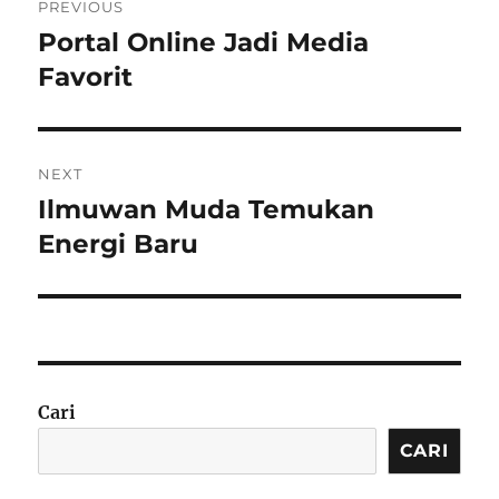
PREVIOUS
pos
Portal Online Jadi Media
Previous
post:
Favorit
NEXT
Ilmuwan Muda Temukan
Next
post:
Energi Baru
Cari
CARI