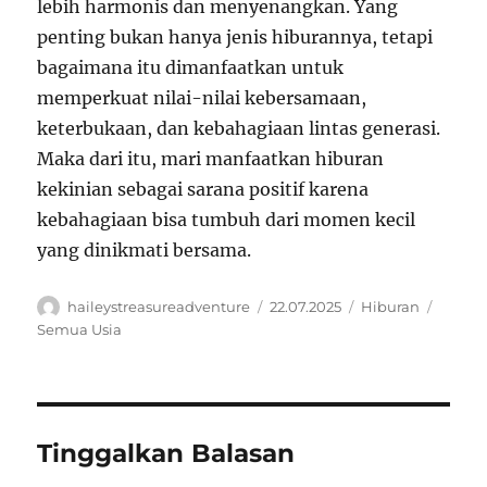
lebih harmonis dan menyenangkan. Yang
penting bukan hanya jenis hiburannya, tetapi
bagaimana itu dimanfaatkan untuk
memperkuat nilai-nilai kebersamaan,
keterbukaan, dan kebahagiaan lintas generasi.
Maka dari itu, mari manfaatkan hiburan
kekinian sebagai sarana positif karena
kebahagiaan bisa tumbuh dari momen kecil
yang dinikmati bersama.
Author
Posted
Categories
Tags
haileystreasureadventure
22.07.2025
Hiburan
on
Semua Usia
Tinggalkan Balasan