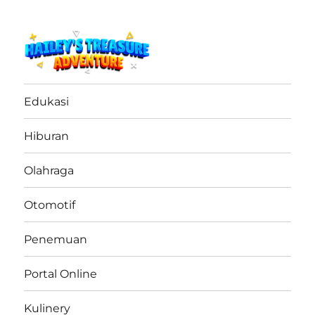
haileystreasureadventure.net
Edukasi
Hiburan
Olahraga
Otomotif
Penemuan
Portal Online
Kulinery