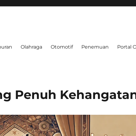
buran
Olahraga
Otomotif
Penemuan
Portal 
e.net
ang Penuh Kehangata