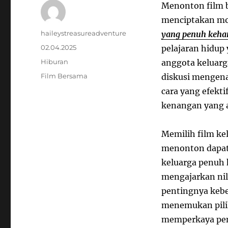
Menonton film b
menciptakan mo
Author
haileystreasureadventure
yang penuh keha
Posted
02.04.2025
pelajaran hidup
on
Categories
Hiburan
anggota keluarg
Tags
Film Bersama
diskusi mengena
cara yang efek
kenangan yang 
Memilih film ke
menonton dapat
keluarga penuh 
mengajarkan nil
pentingnya keb
menemukan pilih
memperkaya pem