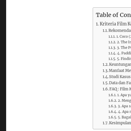
Table of Con
Kriteria Film 
Rekomendas
1. Coco 
2. The I
3. The 
4. Padd
5. Find
Keuntungan
Manfaat Me
Studi Kasus
Data dan Fa
FAQ : Film
1. Apa 
2. Meng
3. Apa 
4. Apa
5. Baga
Kesimpula