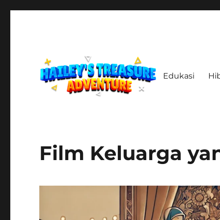
Edukasi
Hi
Menelusuri Jejak, Menemukan Harta, Merajut Kisah
haileystreasureadventur
Film Keluarga y