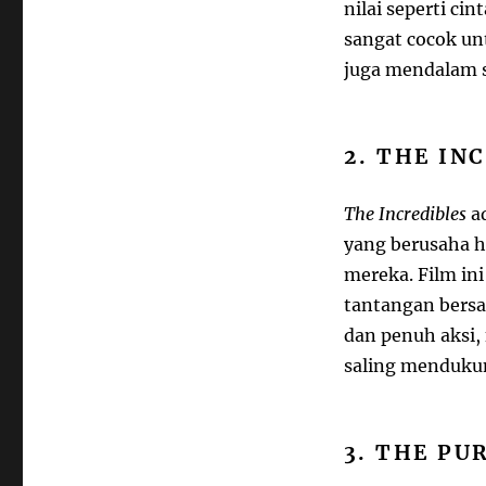
nilai seperti ci
sangat cocok un
juga mendalam s
2. THE IN
The Incredibles
ad
yang berusaha h
mereka. Film i
tantangan bersa
dan penuh aksi,
saling mendukun
3. THE PU