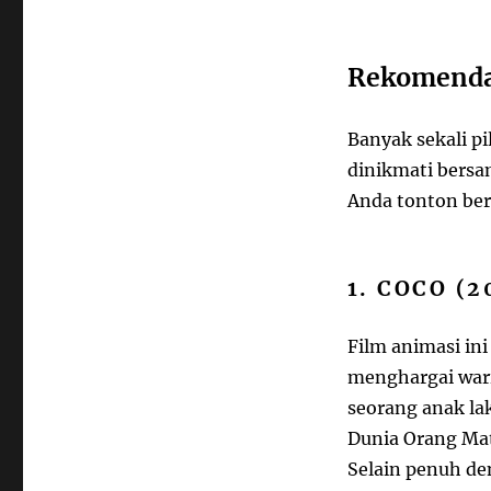
Rekomendas
Banyak sekali p
dinikmati bersa
Anda tonton ber
1. COCO (2
Film animasi in
menghargai waris
seorang anak la
Dunia Orang Mat
Selain penuh de