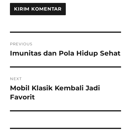
Navigasi
PREVIOUS
pos
Imunitas dan Pola Hidup Sehat
Previous
post:
NEXT
Mobil Klasik Kembali Jadi
Next
post:
Favorit