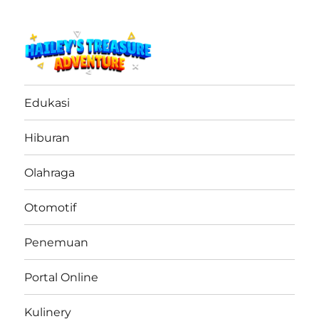
haileystreasureadventure.net
Edukasi
Hiburan
Olahraga
Otomotif
Penemuan
Portal Online
Kulinery