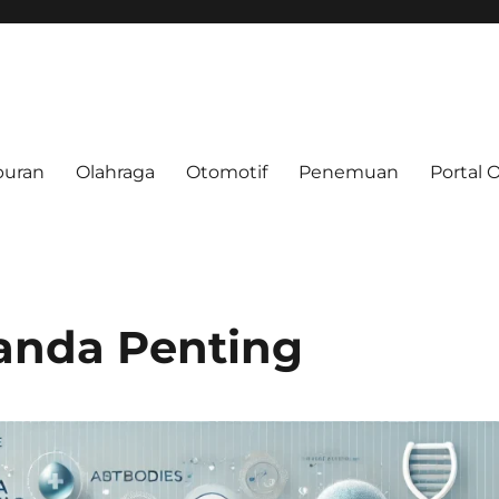
buran
Olahraga
Otomotif
Penemuan
Portal 
e.net
anda Penting