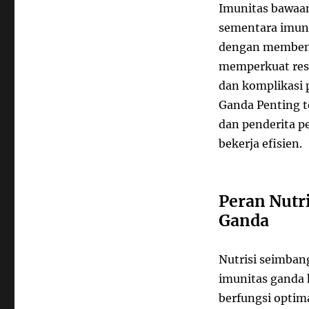
Imunitas bawaan
sementara imuni
dengan membentu
memperkuat resp
dan komplikasi p
Ganda Penting te
dan penderita p
bekerja efisien.
Peran Nutr
Ganda
Nutrisi seimban
imunitas ganda 
berfungsi optima