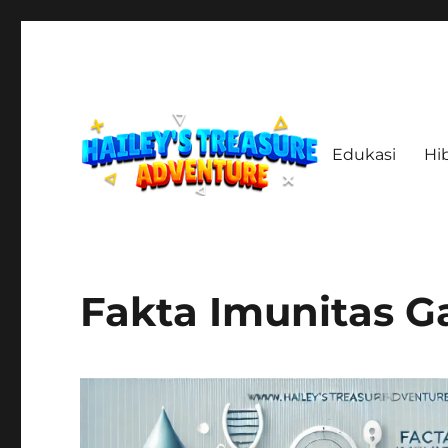
Edukasi
Hi
Menelusuri Jejak, Menemukan Harta, Merajut Kisah
haileystreasureadventur
Fakta Imunitas G