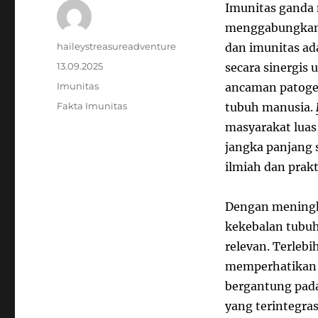
Imunitas ganda
menggabungkan 
Author
haileystreasureadventure
dan imunitas ada
Posted
13.09.2025
secara sinergis
on
Categories
Imunitas
ancaman patogen
Tags
Fakta Imunitas
tubuh manusia.
masyarakat luas
jangka panjang 
ilmiah dan prakt
Dengan meningka
kekebalan tubu
relevan. Terlebi
memperhatikan 
bergantung pada
yang terintegras