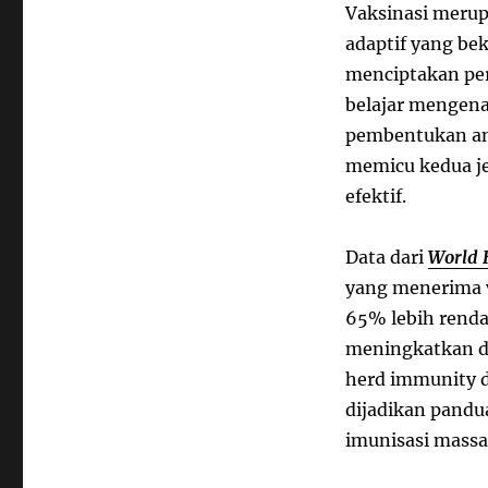
Vaksinasi meru
adaptif yang be
menciptakan per
belajar mengena
pembentukan ant
memicu kedua je
efektif.
Data dari
World 
yang menerima v
65% lebih renda
meningkatkan d
herd immunity d
dijadikan pandu
imunisasi massal