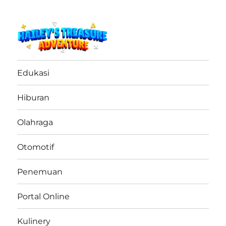
haileystreasureadventure.net
Edukasi
Hiburan
Olahraga
Otomotif
Penemuan
Portal Online
Kulinery