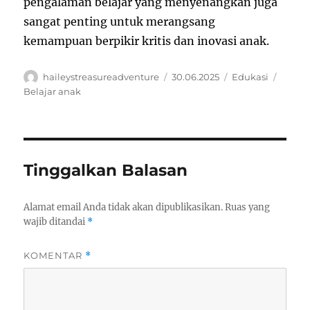
pengalaman belajar yang menyenangkan juga
sangat penting untuk merangsang
kemampuan berpikir kritis dan inovasi anak.
Author
Posted
Categories
Tags
haileystreasureadventure
30.06.2025
Edukasi
on
Belajar anak
Tinggalkan Balasan
Alamat email Anda tidak akan dipublikasikan.
Ruas yang
wajib ditandai
*
KOMENTAR
*