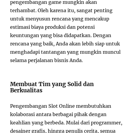
pengembangan game mungkin akan
terhambat. Oleh karena itu, sangat penting
untuk menyusun rencana yang mencakup
estimasi biaya produksi dan potensi
keuntungan yang bisa didapatkan. Dengan
rencana yang baik, Anda akan lebih siap untuk
menghadapi tantangan yang mungkin muncul
selama perjalanan bisnis Anda.
Membuat Tim yang Solid dan
Berkualitas
Pengembangan Slot Online membutuhkan
kolaborasi antara berbagai pihak dengan
keahlian yang berbeda. Mulai dari programmer,
desainer grafis, hingga penulis cerita, semua