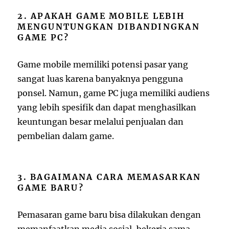
2. APAKAH GAME MOBILE LEBIH
MENGUNTUNGKAN DIBANDINGKAN
GAME PC?
Game mobile memiliki potensi pasar yang
sangat luas karena banyaknya pengguna
ponsel. Namun, game PC juga memiliki audiens
yang lebih spesifik dan dapat menghasilkan
keuntungan besar melalui penjualan dan
pembelian dalam game.
3. BAGAIMANA CARA MEMASARKAN
GAME BARU?
Pemasaran game baru bisa dilakukan dengan
memanfaatkan media sosial, bekerja sama