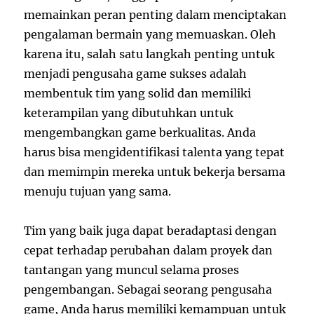
memainkan peran penting dalam menciptakan
pengalaman bermain yang memuaskan. Oleh
karena itu, salah satu langkah penting untuk
menjadi pengusaha game sukses adalah
membentuk tim yang solid dan memiliki
keterampilan yang dibutuhkan untuk
mengembangkan game berkualitas. Anda
harus bisa mengidentifikasi talenta yang tepat
dan memimpin mereka untuk bekerja bersama
menuju tujuan yang sama.
Tim yang baik juga dapat beradaptasi dengan
cepat terhadap perubahan dalam proyek dan
tantangan yang muncul selama proses
pengembangan. Sebagai seorang pengusaha
game, Anda harus memiliki kemampuan untuk