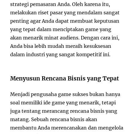
strategi pemasaran Anda. Oleh karena itu,
melakukan riset pasar yang mendalam sangat
penting agar Anda dapat membuat keputusan
yang tepat dalam menciptakan game yang
akan menarik minat audiens. Dengan cara ini,
Anda bisa lebih mudah meraih kesuksesan
dalam industri yang sangat kompetitif ini.
Menyusun Rencana Bisnis yang Tepat
Menjadi pengusaha game sukses bukan hanya
soal memiliki ide game yang menarik, tetapi
juga tentang merancang rencana bisnis yang
matang. Sebuah rencana bisnis akan
membantu Anda merencanakan dan mengelola