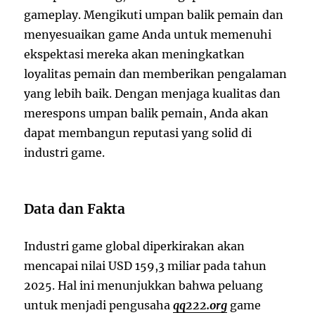
gameplay. Mengikuti umpan balik pemain dan
menyesuaikan game Anda untuk memenuhi
ekspektasi mereka akan meningkatkan
loyalitas pemain dan memberikan pengalaman
yang lebih baik. Dengan menjaga kualitas dan
merespons umpan balik pemain, Anda akan
dapat membangun reputasi yang solid di
industri game.
Data dan Fakta
Industri game global diperkirakan akan
mencapai nilai USD 159,3 miliar pada tahun
2025. Hal ini menunjukkan bahwa peluang
untuk menjadi pengusaha
qq222.org
game