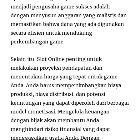
menjadi pengusaha game sukses adalah
dengan menyusun anggaran yang realistis dan
memastikan bahwa dana yang ada digunakan
secara efisien untuk mendukung
perkembangan game.
Selain itu, Slot Online penting untuk
melakukan proyeksi pendapatan dan
menentukan harga yang tepat untuk game
Anda. Anda harus mempertimbangkan biaya
produksi, biaya distribusi, dan potensi
keuntungan yang dapat diperoleh dari berbagai
model monetisasi. Mengelola keuangan
dengan bijak akan membantu Anda
menghindari risiko finansial yang dapat
menggagalkan usaha Anda. Dengan