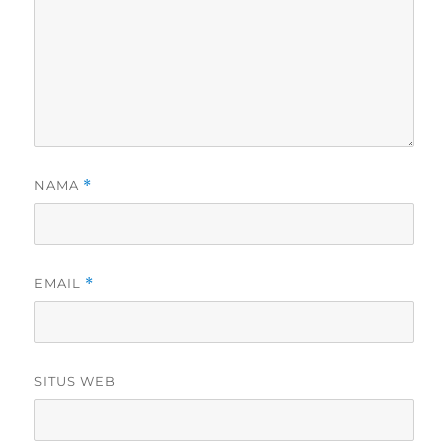
NAMA
*
EMAIL
*
SITUS WEB