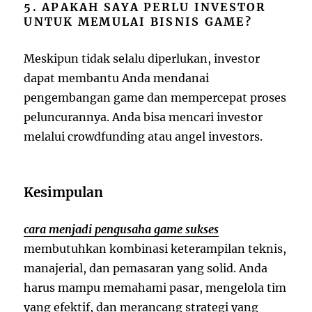
5. APAKAH SAYA PERLU INVESTOR
UNTUK MEMULAI BISNIS GAME?
Meskipun tidak selalu diperlukan, investor
dapat membantu Anda mendanai
pengembangan game dan mempercepat proses
peluncurannya. Anda bisa mencari investor
melalui crowdfunding atau angel investors.
Kesimpulan
cara menjadi pengusaha game sukses
membutuhkan kombinasi keterampilan teknis,
manajerial, dan pemasaran yang solid. Anda
harus mampu memahami pasar, mengelola tim
yang efektif, dan merancang strategi yang