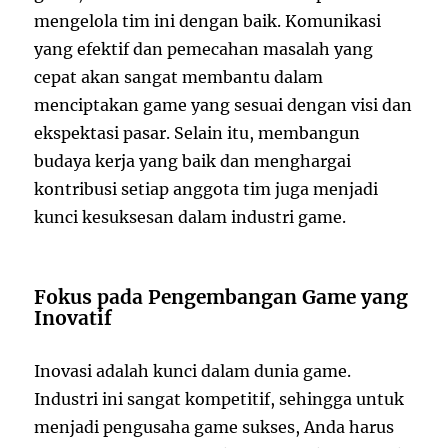
mengelola tim ini dengan baik. Komunikasi
yang efektif dan pemecahan masalah yang
cepat akan sangat membantu dalam
menciptakan game yang sesuai dengan visi dan
ekspektasi pasar. Selain itu, membangun
budaya kerja yang baik dan menghargai
kontribusi setiap anggota tim juga menjadi
kunci kesuksesan dalam industri game.
Fokus pada Pengembangan Game yang
Inovatif
Inovasi adalah kunci dalam dunia game.
Industri ini sangat kompetitif, sehingga untuk
menjadi pengusaha game sukses, Anda harus