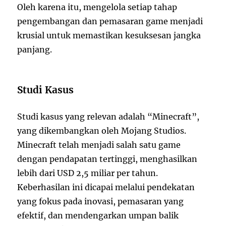
Oleh karena itu, mengelola setiap tahap
pengembangan dan pemasaran game menjadi
krusial untuk memastikan kesuksesan jangka
panjang.
Studi Kasus
Studi kasus yang relevan adalah “Minecraft”,
yang dikembangkan oleh Mojang Studios.
Minecraft telah menjadi salah satu game
dengan pendapatan tertinggi, menghasilkan
lebih dari USD 2,5 miliar per tahun.
Keberhasilan ini dicapai melalui pendekatan
yang fokus pada inovasi, pemasaran yang
efektif, dan mendengarkan umpan balik