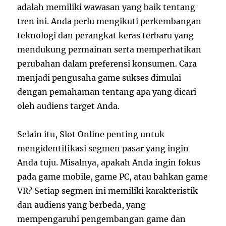
adalah memiliki wawasan yang baik tentang
tren ini. Anda perlu mengikuti perkembangan
teknologi dan perangkat keras terbaru yang
mendukung permainan serta memperhatikan
perubahan dalam preferensi konsumen. Cara
menjadi pengusaha game sukses dimulai
dengan pemahaman tentang apa yang dicari
oleh audiens target Anda.
Selain itu, Slot Online penting untuk
mengidentifikasi segmen pasar yang ingin
Anda tuju. Misalnya, apakah Anda ingin fokus
pada game mobile, game PC, atau bahkan game
VR? Setiap segmen ini memiliki karakteristik
dan audiens yang berbeda, yang
mempengaruhi pengembangan game dan