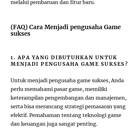
melalui pembaruan dan fitur baru.
(FAQ) Cara Menjadi pengusaha Game
sukses
1. APA YANG DIBUTUHKAN UNTUK
MENJADI PENGUSAHA GAME SUKSES?
Untuk menjadi pengusaha game sukses, Anda
perlu memahami pasar game, memiliki
keterampilan pengembangan dan manajemen,
serta bisa merancang strategi pemasaran yang
efektif. Pemahaman tentang teknologi game
dan keuangan juga sangat penting.