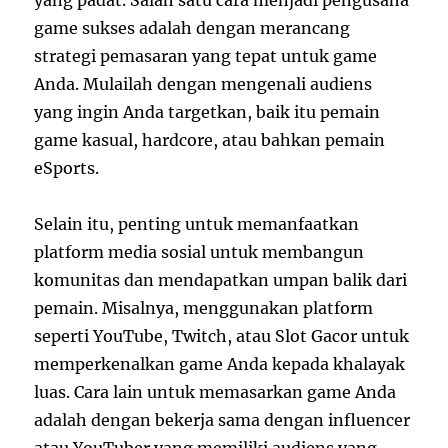
game sukses adalah dengan merancang
strategi pemasaran yang tepat untuk game
Anda. Mulailah dengan mengenali audiens
yang ingin Anda targetkan, baik itu pemain
game kasual, hardcore, atau bahkan pemain
eSports.
Selain itu, penting untuk memanfaatkan
platform media sosial untuk membangun
komunitas dan mendapatkan umpan balik dari
pemain. Misalnya, menggunakan platform
seperti YouTube, Twitch, atau Slot Gacor untuk
memperkenalkan game Anda kepada khalayak
luas. Cara lain untuk memasarkan game Anda
adalah dengan bekerja sama dengan influencer
atau YouTuber yang memiliki audiens yang