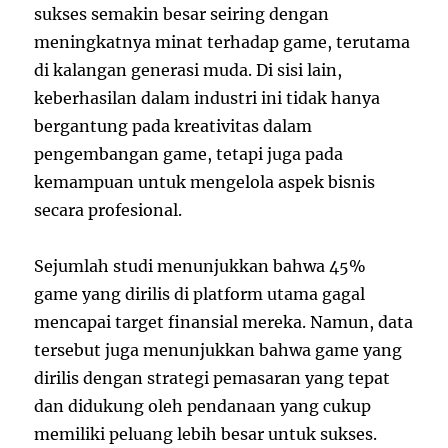
sukses semakin besar seiring dengan
meningkatnya minat terhadap game, terutama
di kalangan generasi muda. Di sisi lain,
keberhasilan dalam industri ini tidak hanya
bergantung pada kreativitas dalam
pengembangan game, tetapi juga pada
kemampuan untuk mengelola aspek bisnis
secara profesional.
Sejumlah studi menunjukkan bahwa 45%
game yang dirilis di platform utama gagal
mencapai target finansial mereka. Namun, data
tersebut juga menunjukkan bahwa game yang
dirilis dengan strategi pemasaran yang tepat
dan didukung oleh pendanaan yang cukup
memiliki peluang lebih besar untuk sukses.