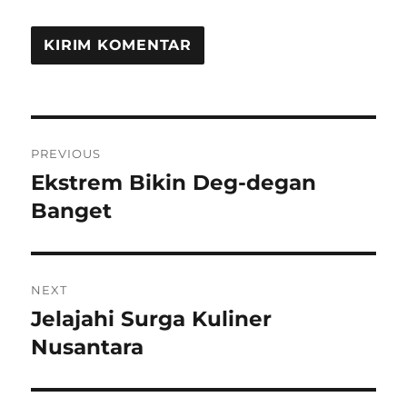
Navigasi
PREVIOUS
pos
Ekstrem Bikin Deg-degan
Previous
post:
Banget
NEXT
Jelajahi Surga Kuliner
Next
post:
Nusantara