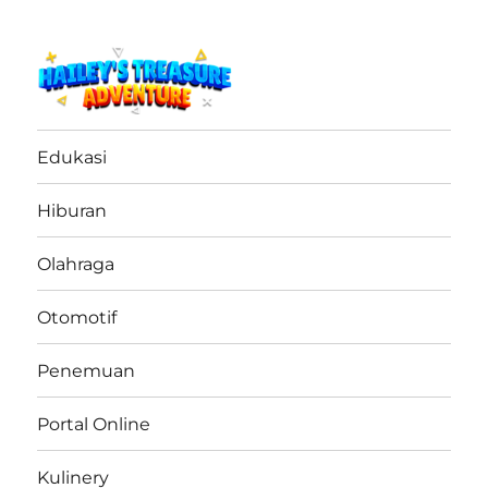
haileystreasureadventure.net
Edukasi
Hiburan
Olahraga
Otomotif
Penemuan
Portal Online
Kulinery