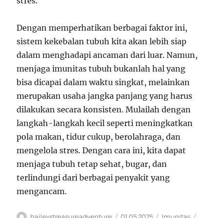
stres.
Dengan memperhatikan berbagai faktor ini,
sistem kekebalan tubuh kita akan lebih siap
dalam menghadapi ancaman dari luar. Namun,
menjaga imunitas tubuh bukanlah hal yang
bisa dicapai dalam waktu singkat, melainkan
merupakan usaha jangka panjang yang harus
dilakukan secara konsisten. Mulailah dengan
langkah-langkah kecil seperti meningkatkan
pola makan, tidur cukup, berolahraga, dan
mengelola stres. Dengan cara ini, kita dapat
menjaga tubuh tetap sehat, bugar, dan
terlindungi dari berbagai penyakit yang
mengancam.
Author
Posted
Categories
Tags
haileystreasureadventure
01.05.2025
Imunitas