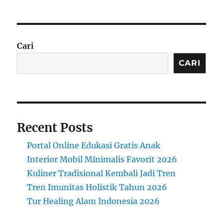
Cari
CARI
Recent Posts
Portal Online Edukasi Gratis Anak
Interior Mobil Minimalis Favorit 2026
Kuliner Tradisional Kembali Jadi Tren
Tren Imunitas Holistik Tahun 2026
Tur Healing Alam Indonesia 2026