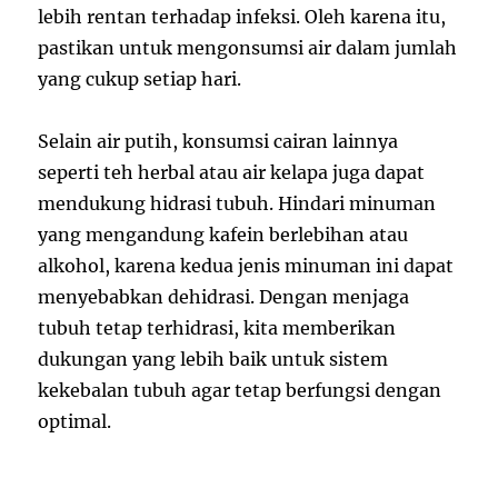
lebih rentan terhadap infeksi. Oleh karena itu,
pastikan untuk mengonsumsi air dalam jumlah
yang cukup setiap hari.
Selain air putih, konsumsi cairan lainnya
seperti teh herbal atau air kelapa juga dapat
mendukung hidrasi tubuh. Hindari minuman
yang mengandung kafein berlebihan atau
alkohol, karena kedua jenis minuman ini dapat
menyebabkan dehidrasi. Dengan menjaga
tubuh tetap terhidrasi, kita memberikan
dukungan yang lebih baik untuk sistem
kekebalan tubuh agar tetap berfungsi dengan
optimal.