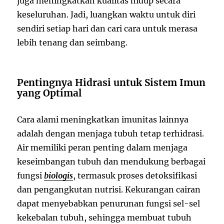
juga meningkatkan kualitas hidup secara
keseluruhan. Jadi, luangkan waktu untuk diri
sendiri setiap hari dan cari cara untuk merasa
lebih tenang dan seimbang.
Pentingnya Hidrasi untuk Sistem Imun
yang Optimal
Cara alami meningkatkan imunitas lainnya
adalah dengan menjaga tubuh tetap terhidrasi.
Air memiliki peran penting dalam menjaga
keseimbangan tubuh dan mendukung berbagai
fungsi
biologis
, termasuk proses detoksifikasi
dan pengangkutan nutrisi. Kekurangan cairan
dapat menyebabkan penurunan fungsi sel-sel
kekebalan tubuh, sehingga membuat tubuh