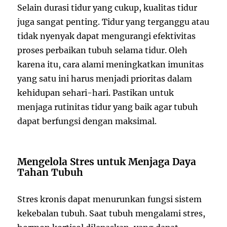
Selain durasi tidur yang cukup, kualitas tidur
juga sangat penting. Tidur yang terganggu atau
tidak nyenyak dapat mengurangi efektivitas
proses perbaikan tubuh selama tidur. Oleh
karena itu, cara alami meningkatkan imunitas
yang satu ini harus menjadi prioritas dalam
kehidupan sehari-hari. Pastikan untuk
menjaga rutinitas tidur yang baik agar tubuh
dapat berfungsi dengan maksimal.
Mengelola Stres untuk Menjaga Daya
Tahan Tubuh
Stres kronis dapat menurunkan fungsi sistem
kekebalan tubuh. Saat tubuh mengalami stres,