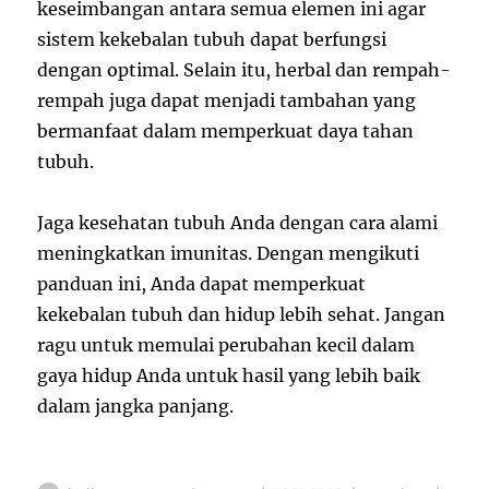
keseimbangan antara semua elemen ini agar
sistem kekebalan tubuh dapat berfungsi
dengan optimal. Selain itu, herbal dan rempah-
rempah juga dapat menjadi tambahan yang
bermanfaat dalam memperkuat daya tahan
tubuh.
Jaga kesehatan tubuh Anda dengan cara alami
meningkatkan imunitas. Dengan mengikuti
panduan ini, Anda dapat memperkuat
kekebalan tubuh dan hidup lebih sehat. Jangan
ragu untuk memulai perubahan kecil dalam
gaya hidup Anda untuk hasil yang lebih baik
dalam jangka panjang.