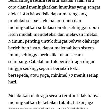
Berolahraga secara teratur adalah salah satu
cara alami meningkatkan imunitas yang sangat
efektif. Aktivitas fisik dapat merangsang
produksi sel-sel kekebalan tubuh dan
meningkatkan sirkulasi darah, sehingga tubuh
lebih mudah mendeteksi dan melawan infeksi.
Namun, penting untuk diingat bahwa olahraga
berlebihan justru dapat melemahkan sistem
imun, sehingga perlu dilakukan secara
seimbang. Cobalah untuk berolahraga ringan
hingga sedang, seperti berjalan kaki,
bersepeda, atau yoga, minimal 30 menit setiap
hari.
Melakukan olahraga secara teratur tidak hanya
meningkatkan kekebalan tubuh, tetapi juga