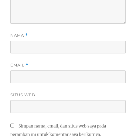
NAMA
*
EMAIL
*
SITUS WEB
Simpan nama, email, dan situs web saya pada
peramban ini untuk komentar saya berikutnya.