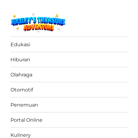
haileystreasureadventure.net
Edukasi
Hiburan
Olahraga
Otomotif
Penemuan
Portal Online
Kulinery