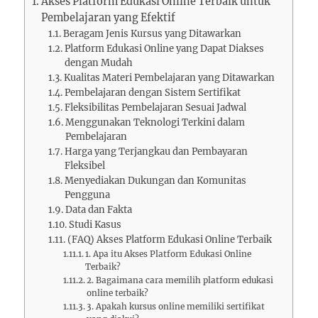
Akses Platform Edukasi Online Terbaik untuk
Pembelajaran yang Efektif
Beragam Jenis Kursus yang Ditawarkan
Platform Edukasi Online yang Dapat Diakses
dengan Mudah
Kualitas Materi Pembelajaran yang Ditawarkan
Pembelajaran dengan Sistem Sertifikat
Fleksibilitas Pembelajaran Sesuai Jadwal
Menggunakan Teknologi Terkini dalam
Pembelajaran
Harga yang Terjangkau dan Pembayaran
Fleksibel
Menyediakan Dukungan dan Komunitas
Pengguna
Data dan Fakta
Studi Kasus
(FAQ) Akses Platform Edukasi Online Terbaik
1. Apa itu Akses Platform Edukasi Online
Terbaik?
2. Bagaimana cara memilih platform edukasi
online terbaik?
3. Apakah kursus online memiliki sertifikat