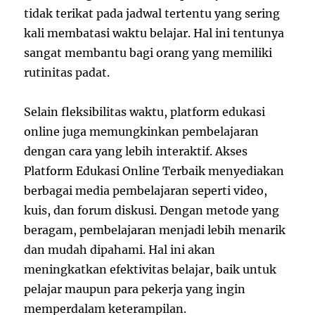
tidak terikat pada jadwal tertentu yang sering
kali membatasi waktu belajar. Hal ini tentunya
sangat membantu bagi orang yang memiliki
rutinitas padat.
Selain fleksibilitas waktu, platform edukasi
online juga memungkinkan pembelajaran
dengan cara yang lebih interaktif. Akses
Platform Edukasi Online Terbaik menyediakan
berbagai media pembelajaran seperti video,
kuis, dan forum diskusi. Dengan metode yang
beragam, pembelajaran menjadi lebih menarik
dan mudah dipahami. Hal ini akan
meningkatkan efektivitas belajar, baik untuk
pelajar maupun para pekerja yang ingin
memperdalam keterampilan.