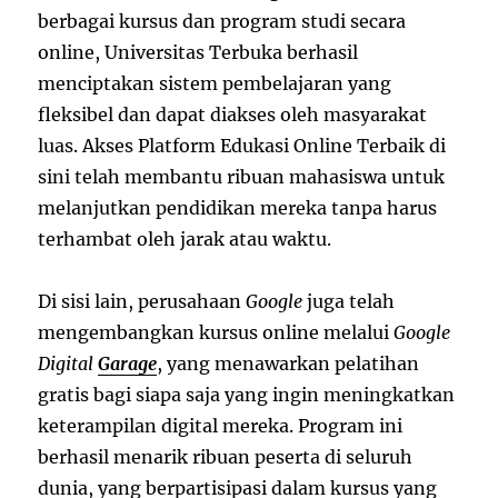
berbagai kursus dan program studi secara
online, Universitas Terbuka berhasil
menciptakan sistem pembelajaran yang
fleksibel dan dapat diakses oleh masyarakat
luas. Akses Platform Edukasi Online Terbaik di
sini telah membantu ribuan mahasiswa untuk
melanjutkan pendidikan mereka tanpa harus
terhambat oleh jarak atau waktu.
Di sisi lain, perusahaan
Google
juga telah
mengembangkan kursus online melalui
Google
Digital
Garage
, yang menawarkan pelatihan
gratis bagi siapa saja yang ingin meningkatkan
keterampilan digital mereka. Program ini
berhasil menarik ribuan peserta di seluruh
dunia, yang berpartisipasi dalam kursus yang