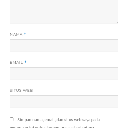
NAMA
*
EMAIL
*
SITUS WEB
Simpan nama, email, dan situs web saya pada
peramban ini untuk komentar saya berikutnya.