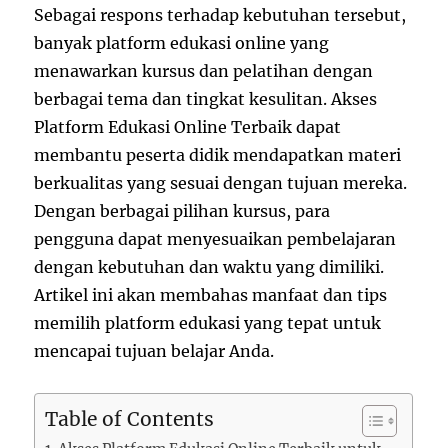
Sebagai respons terhadap kebutuhan tersebut,
banyak platform edukasi online yang
menawarkan kursus dan pelatihan dengan
berbagai tema dan tingkat kesulitan. Akses
Platform Edukasi Online Terbaik dapat
membantu peserta didik mendapatkan materi
berkualitas yang sesuai dengan tujuan mereka.
Dengan berbagai pilihan kursus, para
pengguna dapat menyesuaikan pembelajaran
dengan kebutuhan dan waktu yang dimiliki.
Artikel ini akan membahas manfaat dan tips
memilih platform edukasi yang tepat untuk
mencapai tujuan belajar Anda.
Table of Contents