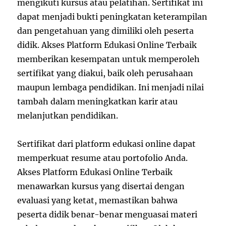
mengikuti kursus atau pelatihan. Sertifikat ini
dapat menjadi bukti peningkatan keterampilan
dan pengetahuan yang dimiliki oleh peserta
didik. Akses Platform Edukasi Online Terbaik
memberikan kesempatan untuk memperoleh
sertifikat yang diakui, baik oleh perusahaan
maupun lembaga pendidikan. Ini menjadi nilai
tambah dalam meningkatkan karir atau
melanjutkan pendidikan.
Sertifikat dari platform edukasi online dapat
memperkuat resume atau portofolio Anda.
Akses Platform Edukasi Online Terbaik
menawarkan kursus yang disertai dengan
evaluasi yang ketat, memastikan bahwa
peserta didik benar-benar menguasai materi