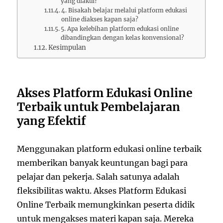
yang diakui?
4. Bisakah belajar melalui platform edukasi
online diakses kapan saja?
5. Apa kelebihan platform edukasi online
dibandingkan dengan kelas konvensional?
Kesimpulan
Akses Platform Edukasi Online
Terbaik untuk Pembelajaran
yang Efektif
Menggunakan platform edukasi online terbaik
memberikan banyak keuntungan bagi para
pelajar dan pekerja. Salah satunya adalah
fleksibilitas waktu. Akses Platform Edukasi
Online Terbaik memungkinkan peserta didik
untuk mengakses materi kapan saja. Mereka