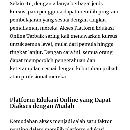
Selain itu, dengan adanya berbagai jenis
kursus, para pengguna dapat memilih program
pembelajaran yang sesuai dengan tingkat
pemahaman mereka. Akses Platform Edukasi
Online Terbaik sering kali menawarkan kursus
untuk semua level, mulai dari pemula hingga
tingkat lanjut. Dengan cara ini, semua orang
dapat memperoleh pengetahuan dan
keterampilan sesuai dengan kebutuhan pribadi
atau profesional mereka.
Platform Edukasi Online yang Dapat
Diakses dengan Mudah
Kemudahan akses menjadi salah satu faktor
penting dalam memilih platform edukasi