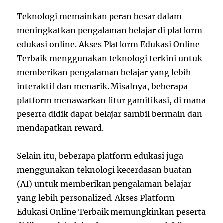
Teknologi memainkan peran besar dalam
meningkatkan pengalaman belajar di platform
edukasi online. Akses Platform Edukasi Online
Terbaik menggunakan teknologi terkini untuk
memberikan pengalaman belajar yang lebih
interaktif dan menarik. Misalnya, beberapa
platform menawarkan fitur gamifikasi, di mana
peserta didik dapat belajar sambil bermain dan
mendapatkan reward.
Selain itu, beberapa platform edukasi juga
menggunakan teknologi kecerdasan buatan
(AI) untuk memberikan pengalaman belajar
yang lebih personalized. Akses Platform
Edukasi Online Terbaik memungkinkan peserta