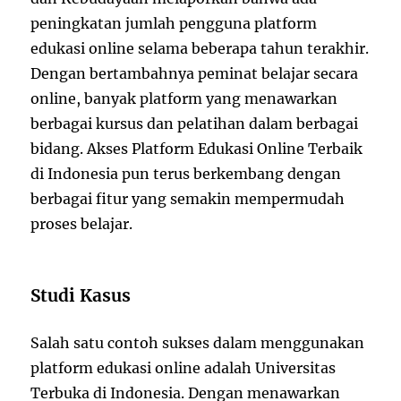
peningkatan jumlah pengguna platform
edukasi online selama beberapa tahun terakhir.
Dengan bertambahnya peminat belajar secara
online, banyak platform yang menawarkan
berbagai kursus dan pelatihan dalam berbagai
bidang. Akses Platform Edukasi Online Terbaik
di Indonesia pun terus berkembang dengan
berbagai fitur yang semakin mempermudah
proses belajar.
Studi Kasus
Salah satu contoh sukses dalam menggunakan
platform edukasi online adalah Universitas
Terbuka di Indonesia. Dengan menawarkan