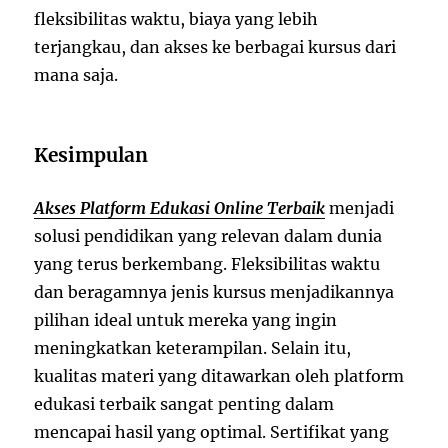
fleksibilitas waktu, biaya yang lebih
terjangkau, dan akses ke berbagai kursus dari
mana saja.
Kesimpulan
Akses Platform Edukasi Online Terbaik
menjadi
solusi pendidikan yang relevan dalam dunia
yang terus berkembang. Fleksibilitas waktu
dan beragamnya jenis kursus menjadikannya
pilihan ideal untuk mereka yang ingin
meningkatkan keterampilan. Selain itu,
kualitas materi yang ditawarkan oleh platform
edukasi terbaik sangat penting dalam
mencapai hasil yang optimal. Sertifikat yang