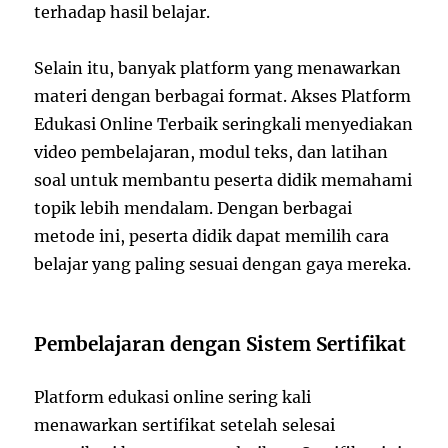
terhadap hasil belajar.
Selain itu, banyak platform yang menawarkan
materi dengan berbagai format. Akses Platform
Edukasi Online Terbaik seringkali menyediakan
video pembelajaran, modul teks, dan latihan
soal untuk membantu peserta didik memahami
topik lebih mendalam. Dengan berbagai
metode ini, peserta didik dapat memilih cara
belajar yang paling sesuai dengan gaya mereka.
Pembelajaran dengan Sistem Sertifikat
Platform edukasi online sering kali
menawarkan sertifikat setelah selesai