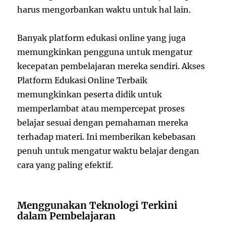
harus mengorbankan waktu untuk hal lain.
Banyak platform edukasi online yang juga
memungkinkan pengguna untuk mengatur
kecepatan pembelajaran mereka sendiri. Akses
Platform Edukasi Online Terbaik
memungkinkan peserta didik untuk
memperlambat atau mempercepat proses
belajar sesuai dengan pemahaman mereka
terhadap materi. Ini memberikan kebebasan
penuh untuk mengatur waktu belajar dengan
cara yang paling efektif.
Menggunakan Teknologi Terkini
dalam Pembelajaran