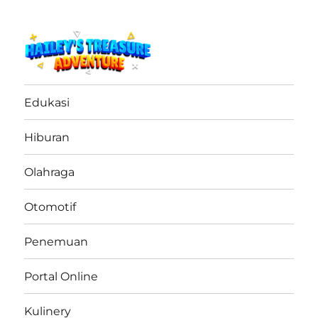
haileystreasureadventure.net
Edukasi
Hiburan
Olahraga
Otomotif
Penemuan
Portal Online
Kulinery