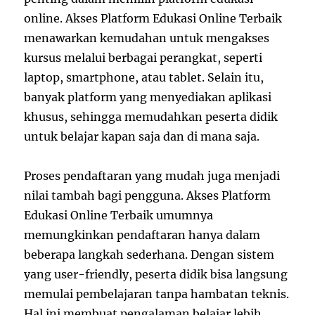
online. Akses Platform Edukasi Online Terbaik
menawarkan kemudahan untuk mengakses
kursus melalui berbagai perangkat, seperti
laptop, smartphone, atau tablet. Selain itu,
banyak platform yang menyediakan aplikasi
khusus, sehingga memudahkan peserta didik
untuk belajar kapan saja dan di mana saja.
Proses pendaftaran yang mudah juga menjadi
nilai tambah bagi pengguna. Akses Platform
Edukasi Online Terbaik umumnya
memungkinkan pendaftaran hanya dalam
beberapa langkah sederhana. Dengan sistem
yang user-friendly, peserta didik bisa langsung
memulai pembelajaran tanpa hambatan teknis.
Hal ini membuat pengalaman belajar lebih