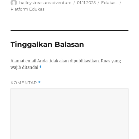
Author
Posted
Categories
Tags
haileystreasureadventure
01.11.2025
Edukasi
on
Platform Edukasi
Tinggalkan Balasan
Alamat email Anda tidak akan dipublikasikan.
Ruas yang
wajib ditandai
*
KOMENTAR
*