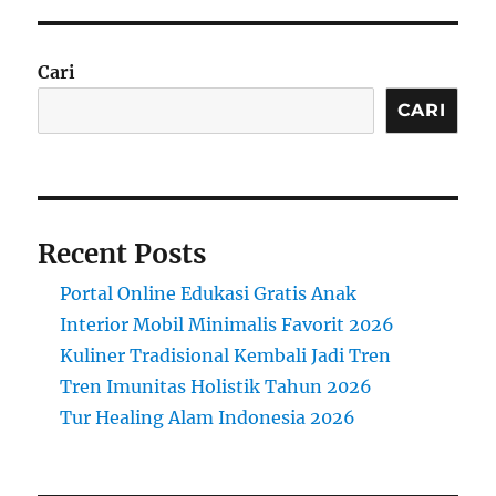
Cari
CARI
Recent Posts
Portal Online Edukasi Gratis Anak
Interior Mobil Minimalis Favorit 2026
Kuliner Tradisional Kembali Jadi Tren
Tren Imunitas Holistik Tahun 2026
Tur Healing Alam Indonesia 2026