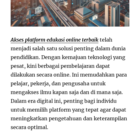
Akses platform edukasi online terbaik
telah
menjadi salah satu solusi penting dalam dunia
pendidikan. Dengan kemajuan teknologi yang
pesat, kini berbagai pembelajaran dapat
dilakukan secara online. Ini memudahkan para
pelajar, pekerja, dan pengusaha untuk
mengakses ilmu kapan saja dan di mana saja.
Dalam era digital ini, penting bagi individu
untuk memilih platform yang tepat agar dapat
meningkatkan pengetahuan dan keterampilan
secara optimal.