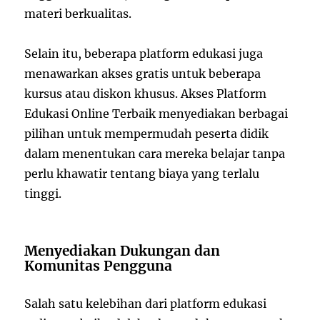
materi berkualitas.
Selain itu, beberapa platform edukasi juga
menawarkan akses gratis untuk beberapa
kursus atau diskon khusus. Akses Platform
Edukasi Online Terbaik menyediakan berbagai
pilihan untuk mempermudah peserta didik
dalam menentukan cara mereka belajar tanpa
perlu khawatir tentang biaya yang terlalu
tinggi.
Menyediakan Dukungan dan
Komunitas Pengguna
Salah satu kelebihan dari platform edukasi