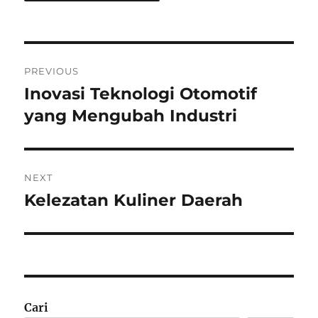
Navigasi
PREVIOUS
pos
Inovasi Teknologi Otomotif
Previous
post:
yang Mengubah Industri
NEXT
Kelezatan Kuliner Daerah
Next
post:
Cari