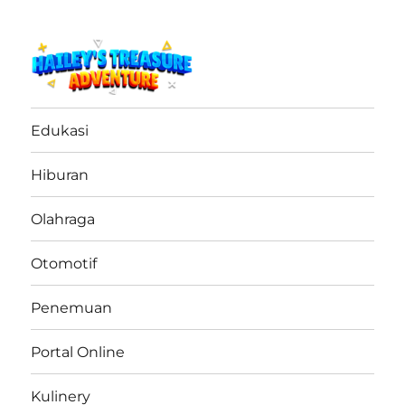
haileystreasureadventure.net
Edukasi
Hiburan
Olahraga
Otomotif
Penemuan
Portal Online
Kulinery