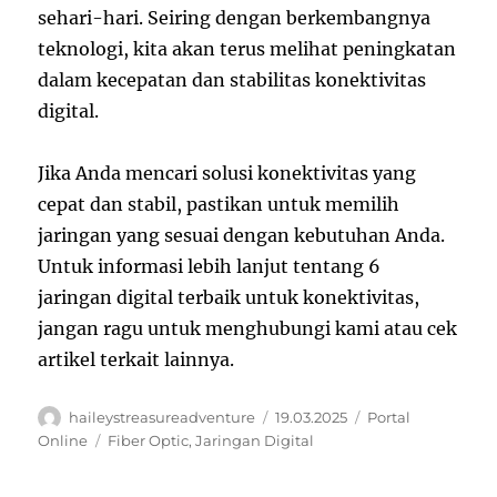
sehari-hari. Seiring dengan berkembangnya
teknologi, kita akan terus melihat peningkatan
dalam kecepatan dan stabilitas konektivitas
digital.
Jika Anda mencari solusi konektivitas yang
cepat dan stabil, pastikan untuk memilih
jaringan yang sesuai dengan kebutuhan Anda.
Untuk informasi lebih lanjut tentang 6
jaringan digital terbaik untuk konektivitas,
jangan ragu untuk menghubungi kami atau cek
artikel terkait lainnya.
Author
Posted
Categories
haileystreasureadventure
19.03.2025
Portal
on
Tags
Online
Fiber Optic
,
Jaringan Digital