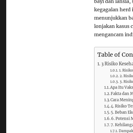
bayi dan lansia
kegagalan herd 
menunjukkan ba
lonjakan kasus 
mengancam indi
Table of Con
3 Risiko Keseh
1. Risik
2. Risi
3. Risi
Apa Itu Vak
Fakta dan M
Cara Menin
4. Risiko 
5. Beban E
6. Potensi 
7. Kehilang
Dampak 