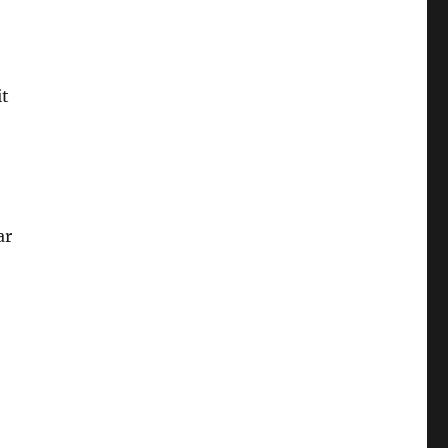
it
ar