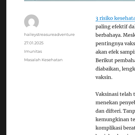
3 risiko kesehat
paling efektif 
Author
haileystreasureadventure
berbahaya. Mes
Posted
27.01.2025
pentingnya vaksi
on
Categories
Imunitas
akan efek sampi
Tags
Masalah Kesehatan
Berikut pembaha
diabaikan, leng
vaksin.
Vaksinasi telah 
menekan penyeba
dan difteri. Tan
kemungkinan te
komplikasi bera