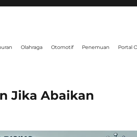
buran
Olahraga
Otomotif
Penemuan
Portal 
e.net
an Jika Abaikan