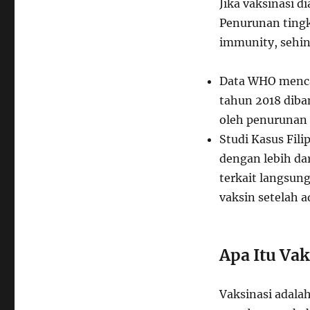
Jika vaksinasi d
Penurunan tingk
immunity, sehin
Data WHO
menca
tahun 2018 diba
oleh penurunan 
Studi Kasus
Fili
dengan lebih dar
terkait langsun
vaksin setelah a
Apa Itu Va
Vaksinasi adala