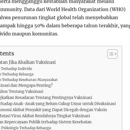
, serta mengganggu kestabilan masyarakat melalui
immunity. Data dari World Health Organization (WHO)
hwa penurunan tingkat global telah menyebabkan
campak hingga 50% dalam beberapa tahun terakhir, yan
vidu maupun komunitas.
tents
atan Jika Abaikan Vaksinasi
o Terhadap Individu
ko Terhadap Keluarga
ko Terhadap Kesehatan Masyarakat
sinasi dan Mengapa Penting?
itos Tentang Vaksinasi
gkatkan Kesadaran Tentang Pentingnya Vaksinasi
Terhadap Anak-Anak yang Belum Cukup Umur untuk Divaksinasi
konomi Akibat Penyakit yang Dapat Dicegah dengan Vaksin
Mutasi Virus Akibat Rendahnya Tingkat Vaksinasi
an Kepercayaan Publik terhadap Sistem Kesehatan
Psikologis Terhadap Keluarga