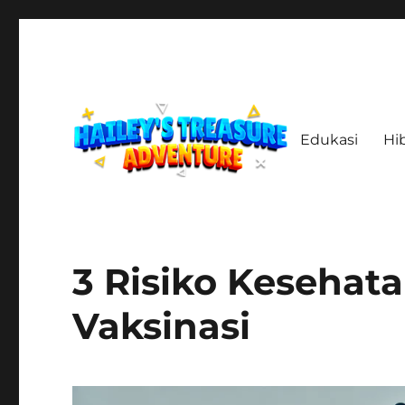
Edukasi
Hi
Menelusuri Jejak, Menemukan Harta, Merajut Kisah
haileystreasureadventur
3 Risiko Kesehat
Vaksinasi