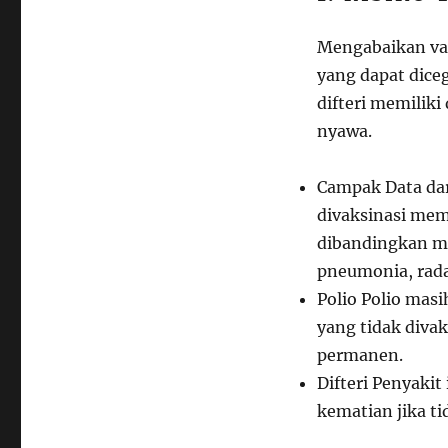
Mengabaikan vak
yang dapat diceg
difteri memilik
nyawa.
Campak
Data da
divaksinasi memi
dibandingkan me
pneumonia, rada
Polio
Polio masi
yang tidak diva
permanen.
Difteri
Penyakit 
kematian jika ti