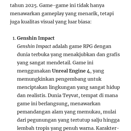
tahun 2025. Game-game ini tidak hanya
menawarkan gameplay yang menarik, tetapi
juga kualitas visual yang luar biasa:
Genshin Impact
Genshin Impact
adalah game RPG dengan
dunia terbuka yang menakjubkan dan grafis
yang sangat mendetail. Game ini
menggunakan
Unreal Engine 4
, yang
memungkinkan pengembang untuk
menciptakan lingkungan yang sangat hidup
dan realistis. Dunia Teyvat, tempat di mana
game ini berlangsung, menawarkan
pemandangan alam yang memukau, mulai
dari pegunungan yang tertutup salju hingga
lembah tropis yang penuh warna. Karakter-