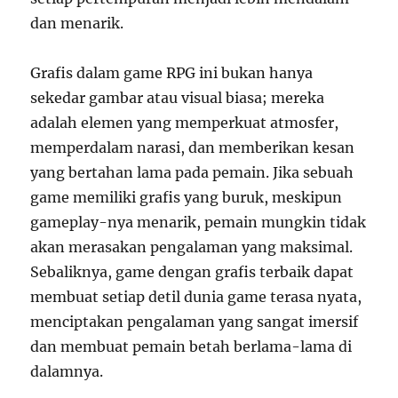
dan menarik.
Grafis dalam game RPG ini bukan hanya
sekedar gambar atau visual biasa; mereka
adalah elemen yang memperkuat atmosfer,
memperdalam narasi, dan memberikan kesan
yang bertahan lama pada pemain. Jika sebuah
game memiliki grafis yang buruk, meskipun
gameplay-nya menarik, pemain mungkin tidak
akan merasakan pengalaman yang maksimal.
Sebaliknya, game dengan grafis terbaik dapat
membuat setiap detil dunia game terasa nyata,
menciptakan pengalaman yang sangat imersif
dan membuat pemain betah berlama-lama di
dalamnya.