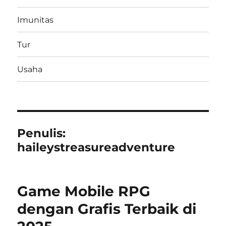
Imunitas
Tur
Usaha
Penulis:
haileystreasureadventure
Game Mobile RPG
dengan Grafis Terbaik di