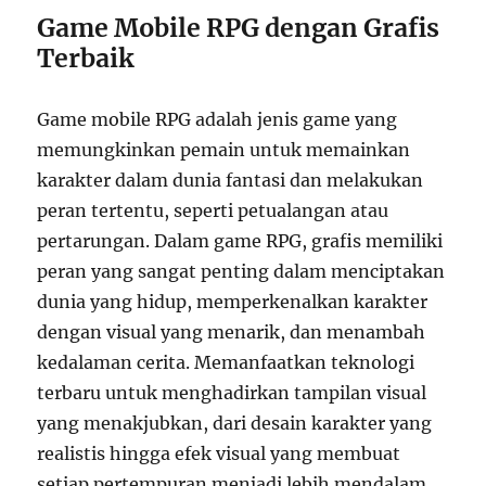
Game Mobile RPG dengan Grafis
Terbaik
Game mobile RPG adalah jenis game yang
memungkinkan pemain untuk memainkan
karakter dalam dunia fantasi dan melakukan
peran tertentu, seperti petualangan atau
pertarungan. Dalam game RPG, grafis memiliki
peran yang sangat penting dalam menciptakan
dunia yang hidup, memperkenalkan karakter
dengan visual yang menarik, dan menambah
kedalaman cerita. Memanfaatkan teknologi
terbaru untuk menghadirkan tampilan visual
yang menakjubkan, dari desain karakter yang
realistis hingga efek visual yang membuat
setiap pertempuran menjadi lebih mendalam