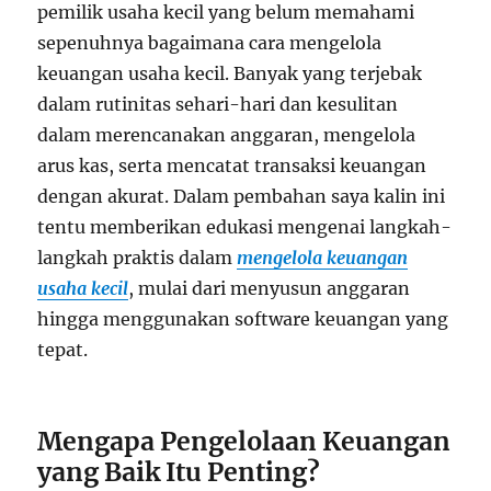
pemilik usaha kecil yang belum memahami
sepenuhnya bagaimana
cara mengelola
keuangan usaha kecil
. Banyak yang terjebak
dalam rutinitas sehari-hari dan kesulitan
dalam merencanakan anggaran, mengelola
arus kas, serta mencatat transaksi keuangan
dengan akurat. Dalam pembahan saya kalin ini
tentu memberikan edukasi mengenai langkah-
langkah praktis dalam
mengelola keuangan
usaha kecil
, mulai dari menyusun anggaran
hingga menggunakan software keuangan yang
tepat.
Mengapa Pengelolaan Keuangan
yang Baik Itu Penting?