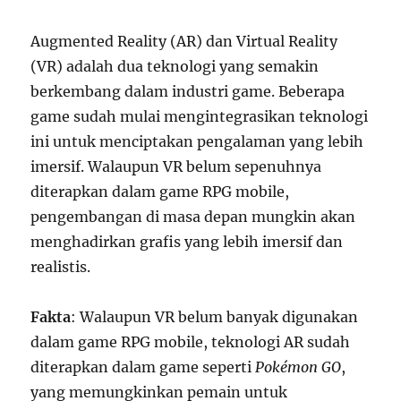
Augmented Reality (AR) dan Virtual Reality
(VR) adalah dua teknologi yang semakin
berkembang dalam industri game. Beberapa
game sudah mulai mengintegrasikan teknologi
ini untuk menciptakan pengalaman yang lebih
imersif. Walaupun VR belum sepenuhnya
diterapkan dalam game RPG mobile,
pengembangan di masa depan mungkin akan
menghadirkan grafis yang lebih imersif dan
realistis.
Fakta
: Walaupun VR belum banyak digunakan
dalam game RPG mobile, teknologi AR sudah
diterapkan dalam game seperti
Pokémon GO
,
yang memungkinkan pemain untuk