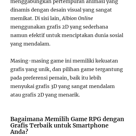
menggabungkan pertempuran animasi yang
dinamis dengan desain visual yang sangat
memikat. Di sisi lain,
Albion Online
menggunakan grafis 2D yang sederhana
namun efektif untuk menciptakan dunia sosial
yang mendalam.
Masing-masing game ini memiliki kekuatan
grafis yang unik, dan pilihan game tergantung
pada preferensi pemain, baik itu lebih
menyukai grafis 3D yang sangat mendalam
atau grafis 2D yang menarik.
Bagaimana Memilih Game RPG dengan
Grafis Terbaik untuk Smartphone
Anda?