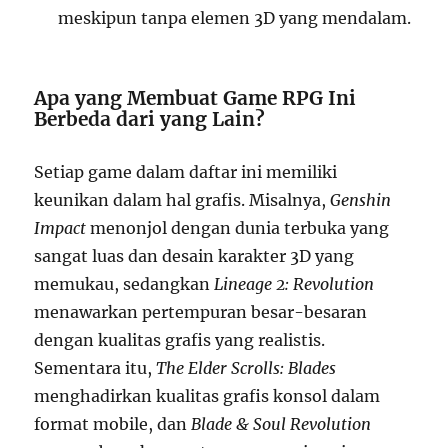
meskipun tanpa elemen 3D yang mendalam.
Apa yang Membuat Game RPG Ini
Berbeda dari yang Lain?
Setiap game dalam daftar ini memiliki
keunikan dalam hal grafis. Misalnya,
Genshin
Impact
menonjol dengan dunia terbuka yang
sangat luas dan desain karakter 3D yang
memukau, sedangkan
Lineage 2: Revolution
menawarkan pertempuran besar-besaran
dengan kualitas grafis yang realistis.
Sementara itu,
The Elder Scrolls: Blades
menghadirkan kualitas grafis konsol dalam
format mobile, dan
Blade & Soul Revolution