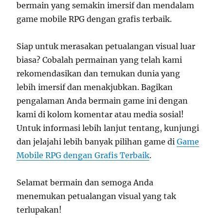
bermain yang semakin imersif dan mendalam
game mobile RPG dengan grafis terbaik.
Siap untuk merasakan petualangan visual luar
biasa? Cobalah permainan yang telah kami
rekomendasikan dan temukan dunia yang
lebih imersif dan menakjubkan. Bagikan
pengalaman Anda bermain game ini dengan
kami di kolom komentar atau media sosial!
Untuk informasi lebih lanjut tentang, kunjungi
dan jelajahi lebih banyak pilihan game di
Game
Mobile RPG dengan Grafis Terbaik
.
Selamat bermain dan semoga Anda
menemukan petualangan visual yang tak
terlupakan!