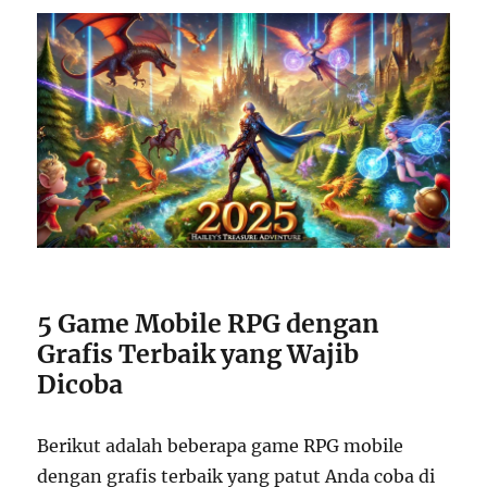
5 Game Mobile RPG dengan
Grafis Terbaik yang Wajib
Dicoba
Berikut adalah beberapa game RPG mobile
dengan grafis terbaik yang patut Anda coba di