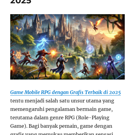
2025
Game Mobile RPG dengan Grafis Terbaik di 2025
tentu menjadi salah satu unsur utama yang
memengaruhi pengalaman bermain game,
terutama dalam genre RPG (Role-Playing
Game). Bagi banyak pemain, game dengan
grafis yang memukau memberikan sensasi