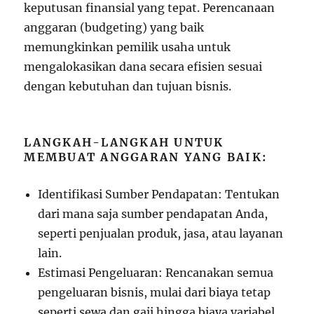
keputusan finansial yang tepat. Perencanaan
anggaran (budgeting) yang baik
memungkinkan pemilik usaha untuk
mengalokasikan dana secara efisien sesuai
dengan kebutuhan dan tujuan bisnis.
LANGKAH-LANGKAH UNTUK
MEMBUAT ANGGARAN YANG BAIK:
Identifikasi Sumber Pendapatan: Tentukan
dari mana saja sumber pendapatan Anda,
seperti penjualan produk, jasa, atau layanan
lain.
Estimasi Pengeluaran: Rencanakan semua
pengeluaran bisnis, mulai dari biaya tetap
seperti sewa dan gaji hingga biaya variabel