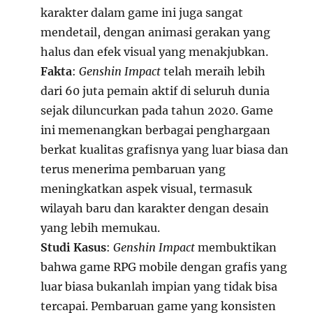
karakter dalam game ini juga sangat
mendetail, dengan animasi gerakan yang
halus dan efek visual yang menakjubkan.
Fakta
:
Genshin Impact
telah meraih lebih
dari 60 juta pemain aktif di seluruh dunia
sejak diluncurkan pada tahun 2020. Game
ini memenangkan berbagai penghargaan
berkat kualitas grafisnya yang luar biasa dan
terus menerima pembaruan yang
meningkatkan aspek visual, termasuk
wilayah baru dan karakter dengan desain
yang lebih memukau.
Studi Kasus
:
Genshin Impact
membuktikan
bahwa game RPG mobile dengan grafis yang
luar biasa bukanlah impian yang tidak bisa
tercapai. Pembaruan game yang konsisten