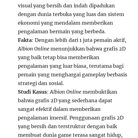
visual yang bersih dan indah dipadukan
dengan dunia terbuka yang luas dan sistem
ekonomi yang mendalam memberikan
pengalaman bermain yang berbeda.
Fakta
: Dengan lebih dari 1 juta pemain aktif,
Albion Online
menunjukkan bahwa grafis 2D
yang baik tetap bisa memberikan
pengalaman yang luar biasa, terutama bagi
pemain yang menghargai gameplay berbasis
strategi dan sosial.
Studi Kasus
:
Albion Online
membuktikan
bahwa grafis 2D yang sederhana dapat
sangat efektif dalam memberikan
pengalaman imersif. Penggunaan grafis 2D
yang bersih dan terstruktur dengan baik
membuat dunia game terasa sangat hidup,